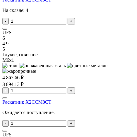
На складе:
4
-
+
UFS
6
4.9
5
Глухое, сквозное
M6x1
4 867.66 ₽
3 894.13 ₽
-
+
Раскатник X2CCM8CT
Ожидается поступление.
-
+
UFS