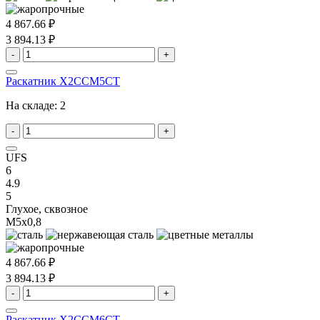
4 867.66 ₽
3 894.13 ₽
-
+
Раскатник X2CCM5CT
На складе:
2
-
+
UFS
6
4.9
5
Глухое, сквозное
M5x0,8
4 867.66 ₽
3 894.13 ₽
-
+
Раскатник X2CCM6CT