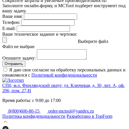
Сократите затраты и увеличьте производительность!
Заполните онлайн-форму, и MCTool подберет инструмент под
вашу задачу.
Ваше имя:
Телефон:
E-mail:
Ваше техническое задание и чертежи:
Выберите файл
Файл не выбран
Опишите задачу:
Отправить
Я даю свое согласие на обработку персональных данных и
ознакомился с
Политикой конфиденциальности
СПб, м.о. Финляндский округ, ул. Ключевая, д. 30, лит. А, оф.
206, пом. 27-Н
Время работы: с 9:00 до 17:00
8(800)600-80-15
order-mctool@yandex.ru
Политика конфиденциальности
Разработано в TopForm