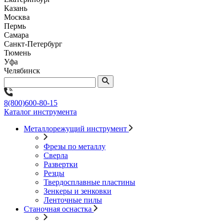
Казань
Москва
Пермь
Самара
Санкт-Петербург
Тюмень
Уфа
Челябинск
8(800)600-80-15
Каталог инструмента
Металлорежущий инструмент
Фрезы по металлу
Сверла
Развертки
Резцы
Твердосплавные пластины
Зенкеры и зенковки
Ленточные пилы
Станочная оснастка