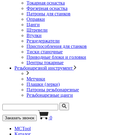
Токарная оснастка
Фрезерная оснастка
Патроны для станков
Оправки
Цанги
Штревели
Втулки
Резцедержатели
Приспособления для станков
Тиски станочные
Приводные блоки и головки
Центры токарные
Резьбонарезной инструмент
Метчики
Плашки (лерки)
Патроны резьбонарезные
Резьбонарезные цанги
0
Заказать звонок
MCTool
Каталог