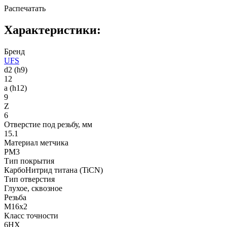
Распечатать
Характеристики:
Бренд
UFS
d2 (h9)
12
a (h12)
9
Z
6
Отверстие под резьбу, мм
15.1
Материал метчика
PM3
Тип покрытия
КарбоНитрид титана (TiCN)
Тип отверстия
Глухое, сквозное
Резьба
M16x2
Класс точности
6HX