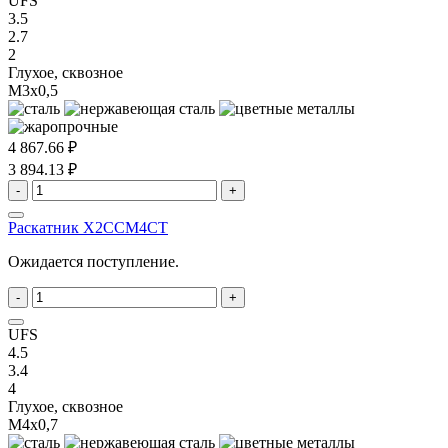
UFS
3.5
2.7
2
Глухое, сквозное
M3x0,5
4 867.66 ₽
3 894.13 ₽
-
+
Раскатник X2CCM4CT
Ожидается поступление.
-
+
UFS
4.5
3.4
4
Глухое, сквозное
M4x0,7