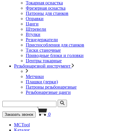
Токарная оснастка
Фрезерная оснастка
Патроны для станков
Оправки
Цанги
Штревели
Втулки
Резцедержатели
Приспособления для станков
Тиски станочные
Приводные блоки и головки
Центры токарные
Резьбонарезной инструмент
Метчики
Плашки (лерки)
Патроны резьбонарезные
Резьбонарезные цанги
0
Заказать звонок
MCTool
Каталог