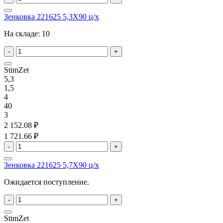
Зенковка 221625 5,3X90 ц/х
На складе:
10
-
+
StimZet
5,3
1,5
4
40
3
2 152.08 ₽
1 721.66 ₽
-
+
Зенковка 221625 5,7X90 ц/х
Ожидается поступление.
-
+
StimZet