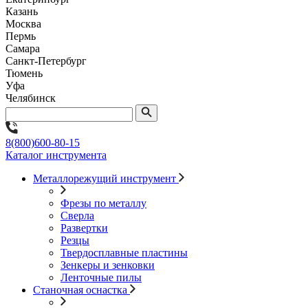
Казань
Москва
Пермь
Самара
Санкт-Петербург
Тюмень
Уфа
Челябинск
8(800)600-80-15
Каталог инструмента
Металлорежущий инструмент
Фрезы по металлу
Сверла
Развертки
Резцы
Твердосплавные пластины
Зенкеры и зенковки
Ленточные пилы
Станочная оснастка