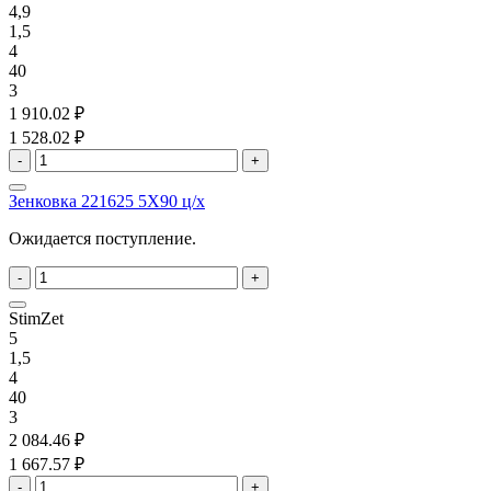
4,9
1,5
4
40
3
1 910.02 ₽
1 528.02 ₽
-
+
Зенковка 221625 5X90 ц/х
Ожидается поступление.
-
+
StimZet
5
1,5
4
40
3
2 084.46 ₽
1 667.57 ₽
-
+