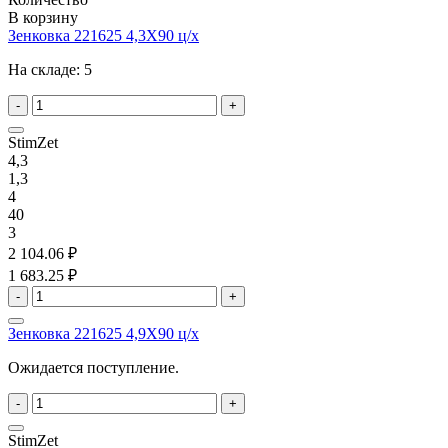
В корзину
Зенковка 221625 4,3X90 ц/х
На складе:
5
-
+
StimZet
4,3
1,3
4
40
3
2 104.06 ₽
1 683.25 ₽
-
+
Зенковка 221625 4,9X90 ц/х
Ожидается поступление.
-
+
StimZet