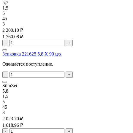
5,7
1,5
5
45
3
2 200.10 ₽
1 760.08 ₽
-
+
Зенковка 221625 5,8 X 90 ц/х
Ожидается поступление.
-
+
StimZet
5,8
1,5
5
45
3
2 023.70 ₽
1 618.96 ₽
-
+