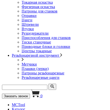
Токарная оснастка
Фрезерная оснастка
Патроны для станков
Оправки
Цанги
Штревели
Втулки
Резцедержатели
Приспособления для станков
Тиски станочные
Приводные блоки и головки
Центры токарные
Резьбонарезной инструмент
Метчики
Плашки (лерки)
Патроны резьбонарезные
Резьбонарезные цанги
0
Заказать звонок
MCTool
Каталог