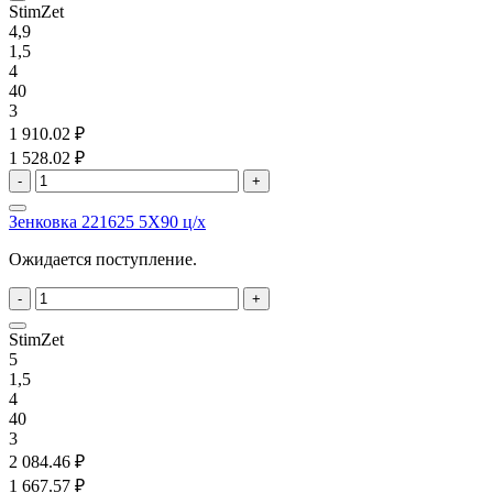
StimZet
4,9
1,5
4
40
3
1 910.02 ₽
1 528.02 ₽
-
+
Зенковка 221625 5X90 ц/х
Ожидается поступление.
-
+
StimZet
5
1,5
4
40
3
2 084.46 ₽
1 667.57 ₽