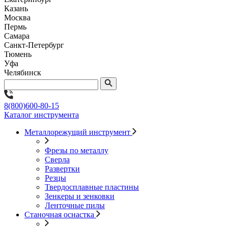
Казань
Москва
Пермь
Самара
Санкт-Петербург
Тюмень
Уфа
Челябинск
8(800)600-80-15
Каталог инструмента
Металлорежущий инструмент
Фрезы по металлу
Сверла
Развертки
Резцы
Твердосплавные пластины
Зенкеры и зенковки
Ленточные пилы
Станочная оснастка