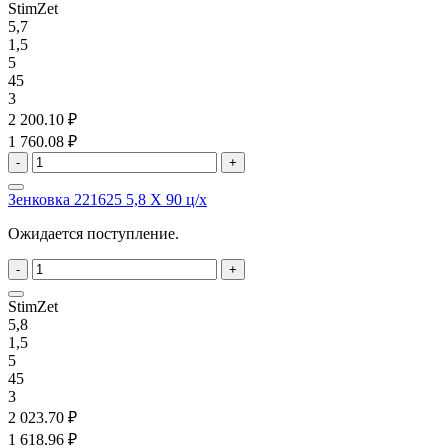
StimZet
5,7
1,5
5
45
3
2 200.10 ₽
1 760.08 ₽
-
+
Зенковка 221625 5,8 X 90 ц/х
Ожидается поступление.
-
+
StimZet
5,8
1,5
5
45
3
2 023.70 ₽
1 618.96 ₽