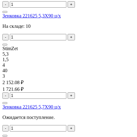
-
+
Зенковка 221625 5,3X90 ц/х
На складе:
10
-
+
StimZet
5,3
1,5
4
40
3
2 152.08 ₽
1 721.66 ₽
-
+
Зенковка 221625 5,7X90 ц/х
Ожидается поступление.
-
+