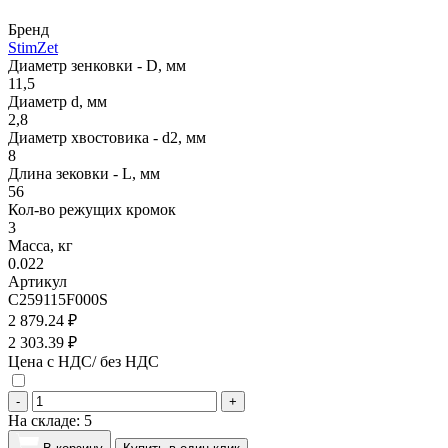
Бренд
StimZet
Диаметр зенковки - D, мм
11,5
Диаметр d, мм
2,8
Диаметр хвостовика - d2, мм
8
Длина зековки - L, мм
56
Кол-во режущих кромок
3
Масса, кг
0.022
Артикул
C259115F000S
2 879.24 ₽
2 303.39 ₽
Цена с НДС/ без НДС
-
+
На складе:
5