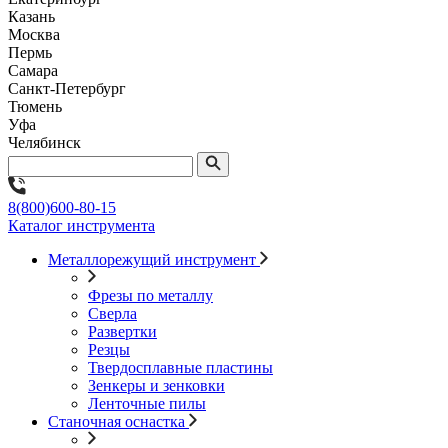
Казань
Москва
Пермь
Самара
Санкт-Петербург
Тюмень
Уфа
Челябинск
8(800)600-80-15
Каталог инструмента
Металлорежущий инструмент
Фрезы по металлу
Сверла
Развертки
Резцы
Твердосплавные пластины
Зенкеры и зенковки
Ленточные пилы
Станочная оснастка