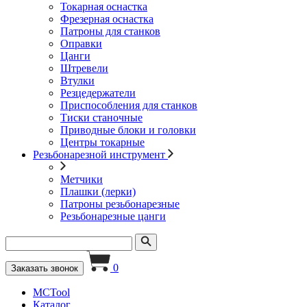
Токарная оснастка
Фрезерная оснастка
Патроны для станков
Оправки
Цанги
Штревели
Втулки
Резцедержатели
Приспособления для станков
Тиски станочные
Приводные блоки и головки
Центры токарные
Резьбонарезной инструмент
Метчики
Плашки (лерки)
Патроны резьбонарезные
Резьбонарезные цанги
0
Заказать звонок
MCTool
Каталог