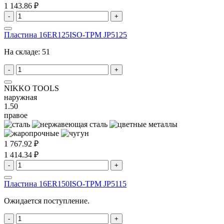
1 143.86 ₽
-
+
Пластина 16ER125ISO-TPM JP5125
На складе:
51
-
+
NIKKO TOOLS
наружная
1.50
правое
1 767.92 ₽
1 414.34 ₽
-
+
Пластина 16ER150ISO-TPM JP5115
Ожидается поступление.
-
+