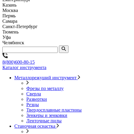
Казань
Москва
Пермь
Самара
Санкт-Петербург
Тюмень
Уфа
Челябинск
8(800)600-80-15
Каталог инструмента
Металлорежущий инструмент
Фрезы по металлу
Сверла
Развертки
Резцы
Твердосплавные пластины
Зенкеры и зенковки
Ленточные пилы
Станочная оснастка