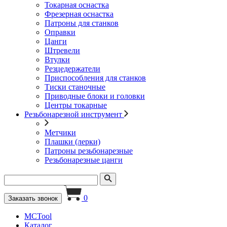
Токарная оснастка
Фрезерная оснастка
Патроны для станков
Оправки
Цанги
Штревели
Втулки
Резцедержатели
Приспособления для станков
Тиски станочные
Приводные блоки и головки
Центры токарные
Резьбонарезной инструмент
Метчики
Плашки (лерки)
Патроны резьбонарезные
Резьбонарезные цанги
0
Заказать звонок
MCTool
Каталог