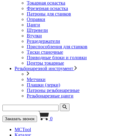
Токарная оснастка
Фрезерная оснастка
Патроны для станков
Оправки
Цанги
Штревели
Втулки
Резцедержатели
Приспособления для станков
Тиски станочные
Приводные блоки и головки
Центры токарные
Резьбонарезной инструмент
Метчики
Плашки (лерки)
Патроны резьбонарезные
Резьбонарезные цанги
0
Заказать звонок
MCTool
Каталог