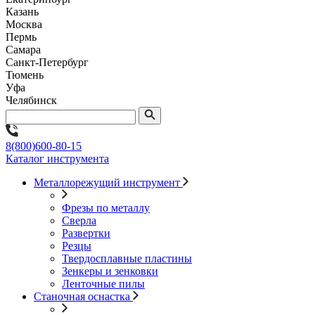
Казань
Москва
Пермь
Самара
Санкт-Петербург
Тюмень
Уфа
Челябинск
8(800)600-80-15
Каталог инструмента
Металлорежущий инструмент
Фрезы по металлу
Сверла
Развертки
Резцы
Твердосплавные пластины
Зенкеры и зенковки
Ленточные пилы
Станочная оснастка