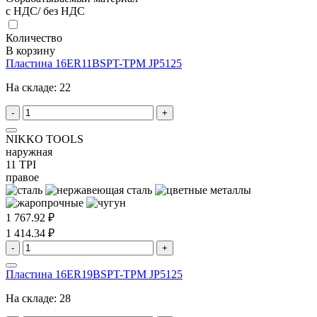
с НДС/ без НДС
Количество
В корзину
Пластина 16ER11BSPT-TPM JP5125
На складе:
22
-
+
NIKKO TOOLS
наружная
11 TPI
правое
1 767.92 ₽
1 414.34 ₽
-
+
Пластина 16ER19BSPT-TPM JP5125
На складе:
28