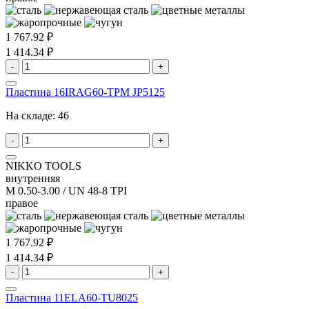
1 767.92 ₽
1 414.34 ₽
-
+
Пластина 16IRAG60-TPM JP5125
На складе:
46
-
+
NIKKO TOOLS
внутренняя
M 0.50-3.00 / UN 48-8 TPI
правое
1 767.92 ₽
1 414.34 ₽
-
+
Пластина 11ELA60-TU8025