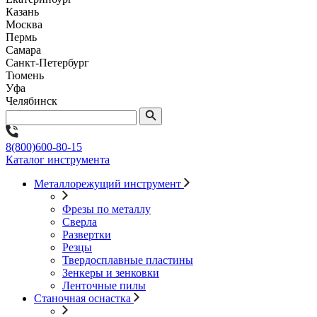
Казань
Москва
Пермь
Самара
Санкт-Петербург
Тюмень
Уфа
Челябинск
8(800)600-80-15
Каталог инструмента
Металлорежущий инструмент
Фрезы по металлу
Сверла
Развертки
Резцы
Твердосплавные пластины
Зенкеры и зенковки
Ленточные пилы
Станочная оснастка