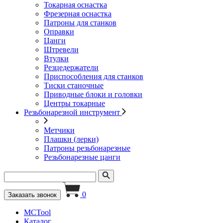
Токарная оснастка
Фрезерная оснастка
Патроны для станков
Оправки
Цанги
Штревели
Втулки
Резцедержатели
Приспособления для станков
Тиски станочные
Приводные блоки и головки
Центры токарные
Резьбонарезной инструмент
Метчики
Плашки (лерки)
Патроны резьбонарезные
Резьбонарезные цанги
0
Заказать звонок
MCTool
Каталог