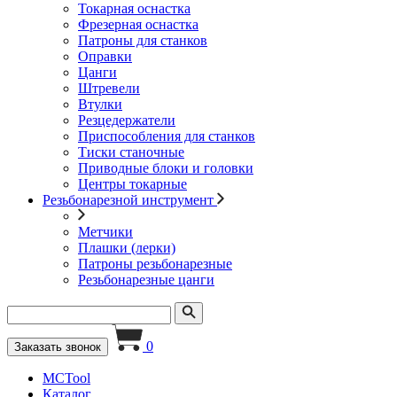
Токарная оснастка
Фрезерная оснастка
Патроны для станков
Оправки
Цанги
Штревели
Втулки
Резцедержатели
Приспособления для станков
Тиски станочные
Приводные блоки и головки
Центры токарные
Резьбонарезной инструмент
Метчики
Плашки (лерки)
Патроны резьбонарезные
Резьбонарезные цанги
0
Заказать звонок
MCTool
Каталог