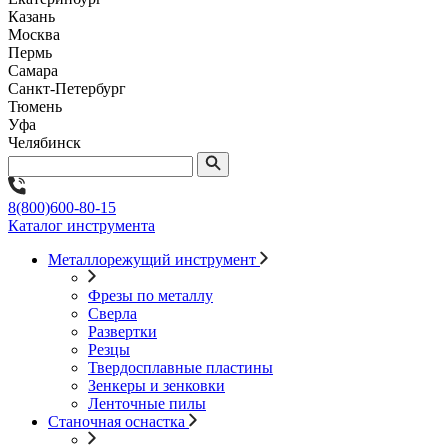
Казань
Москва
Пермь
Самара
Санкт-Петербург
Тюмень
Уфа
Челябинск
8(800)600-80-15
Каталог инструмента
Металлорежущий инструмент
Фрезы по металлу
Сверла
Развертки
Резцы
Твердосплавные пластины
Зенкеры и зенковки
Ленточные пилы
Станочная оснастка