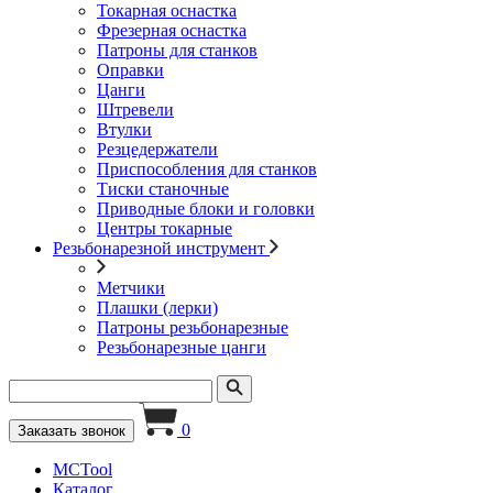
Токарная оснастка
Фрезерная оснастка
Патроны для станков
Оправки
Цанги
Штревели
Втулки
Резцедержатели
Приспособления для станков
Тиски станочные
Приводные блоки и головки
Центры токарные
Резьбонарезной инструмент
Метчики
Плашки (лерки)
Патроны резьбонарезные
Резьбонарезные цанги
0
Заказать звонок
MCTool
Каталог