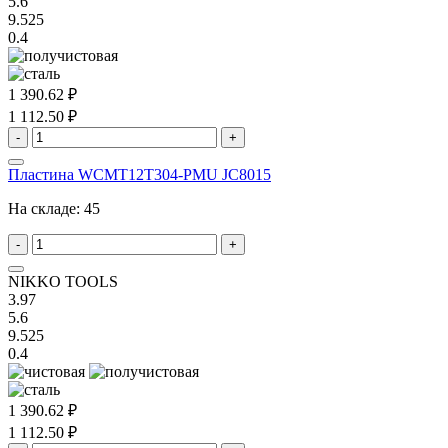
5.6
9.525
0.4
1 390.62 ₽
1 112.50 ₽
-
+
Пластина WCMT12T304-PMU JC8015
На складе:
45
-
+
NIKKO TOOLS
3.97
5.6
9.525
0.4
1 390.62 ₽
1 112.50 ₽