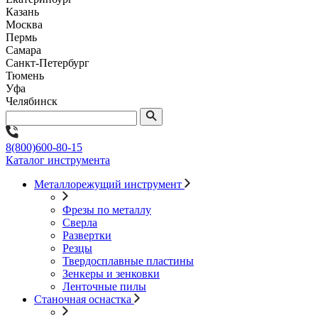
Казань
Москва
Пермь
Самара
Санкт-Петербург
Тюмень
Уфа
Челябинск
8(800)600-80-15
Каталог инструмента
Металлорежущий инструмент
Фрезы по металлу
Сверла
Развертки
Резцы
Твердосплавные пластины
Зенкеры и зенковки
Ленточные пилы
Станочная оснастка