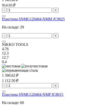
914.93 ₽
-
+
Пластина SNMG120404-NMM JC9025
На складе:
29
-
+
NIKKO TOOLS
4.76
12.3
12.7
0.4
1 390.62 ₽
1 112.50 ₽
-
+
Пластина SNMG120404-NMP JC8015
На складе:
60