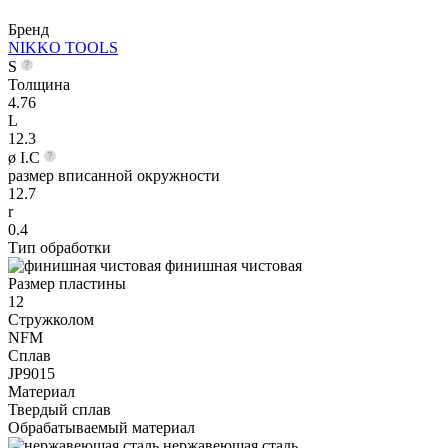
Бренд
NIKKO TOOLS
S
Толщина
4.76
L
12.3
ø I.C
размер вписанной окружности
12.7
r
0.4
Тип обработки
финишная чистовая
Размер пластины
12
Стружколом
NFM
Сплав
JP9015
Материал
Твердый сплав
Обрабатываемый материал
нержавеющая сталь