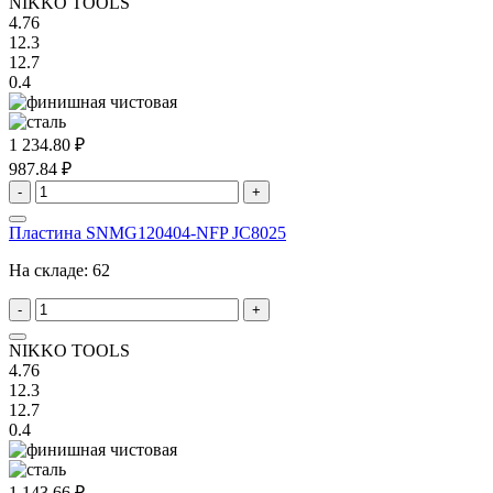
NIKKO TOOLS
4.76
12.3
12.7
0.4
1 234.80 ₽
987.84 ₽
-
+
Пластина SNMG120404-NFP JC8025
На складе:
62
-
+
NIKKO TOOLS
4.76
12.3
12.7
0.4
1 143.66 ₽