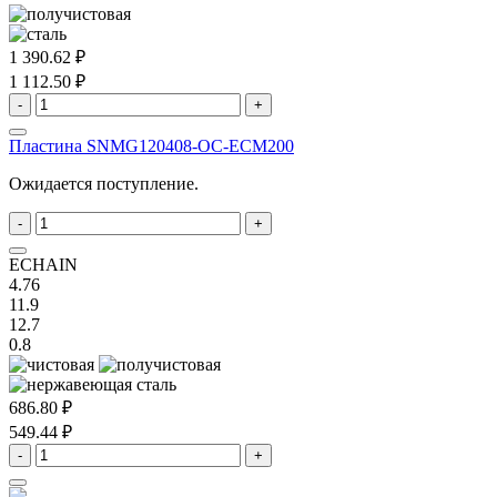
1 390.62 ₽
1 112.50 ₽
-
+
Пластина SNMG120408-OC-ECM200
Ожидается поступление.
-
+
ECHAIN
4.76
11.9
12.7
0.8
686.80 ₽
549.44 ₽
-
+