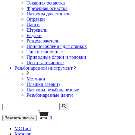
Токарная оснастка
Фрезерная оснастка
Патроны для станков
Оправки
Цанги
Штревели
Втулки
Резцедержатели
Приспособления для станков
Тиски станочные
Приводные блоки и головки
Центры токарные
Резьбонарезной инструмент
Метчики
Плашки (лерки)
Патроны резьбонарезные
Резьбонарезные цанги
0
Заказать звонок
MCTool
Каталог