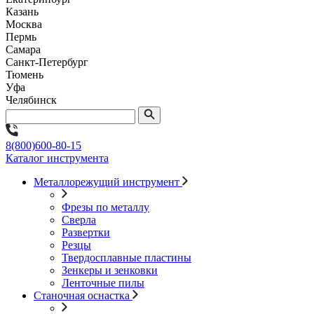
Казань
Москва
Пермь
Самара
Санкт-Петербург
Тюмень
Уфа
Челябинск
8(800)600-80-15
Каталог инструмента
Металлорежущий инструмент
Фрезы по металлу
Сверла
Развертки
Резцы
Твердосплавные пластины
Зенкеры и зенковки
Ленточные пилы
Станочная оснастка