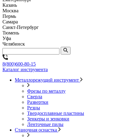
Казань
Москва
Пермь
Самара
Санкт-Петербург
Тюмень
Уфа
Челябинск
8(800)600-80-15
Каталог инструмента
Металлорежущий инструмент
Фрезы по металлу
Сверла
Развертки
Резцы
Твердосплавные пластины
Зенкеры и зенковки
Ленточные пилы
Станочная оснастка