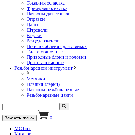
Токарная оснастка
Фрезерная оснастка
Патроны для станков
Оправки
Цанги
Штревели
Втулки
Резцедержатели
Приспособления для станков
Тиски станочные
Приводные блоки и головки
Центры токарные
Резьбонарезной инструмент
Метчики
Плашки (лерки)
Патроны резьбонарезные
Резьбонарезные цанги
0
Заказать звонок
MCTool
Каталог