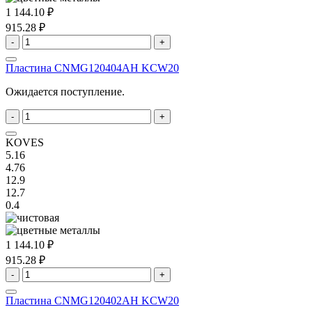
1 144.10 ₽
915.28 ₽
-
+
Пластина CNMG120404AH KCW20
Ожидается поступление.
-
+
KOVES
5.16
4.76
12.9
12.7
0.4
1 144.10 ₽
915.28 ₽
-
+
Пластина CNMG120402AH KCW20