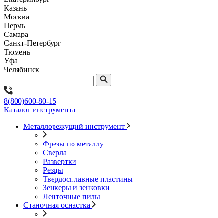
Казань
Москва
Пермь
Самара
Санкт-Петербург
Тюмень
Уфа
Челябинск
8(800)600-80-15
Каталог инструмента
Металлорежущий инструмент
Фрезы по металлу
Сверла
Развертки
Резцы
Твердосплавные пластины
Зенкеры и зенковки
Ленточные пилы
Станочная оснастка