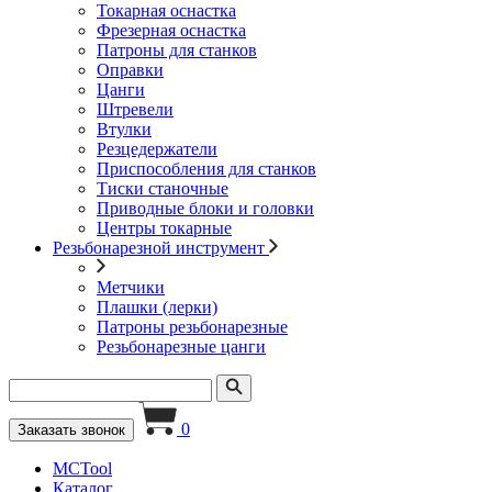
Токарная оснастка
Фрезерная оснастка
Патроны для станков
Оправки
Цанги
Штревели
Втулки
Резцедержатели
Приспособления для станков
Тиски станочные
Приводные блоки и головки
Центры токарные
Резьбонарезной инструмент
Метчики
Плашки (лерки)
Патроны резьбонарезные
Резьбонарезные цанги
0
Заказать звонок
MCTool
Каталог