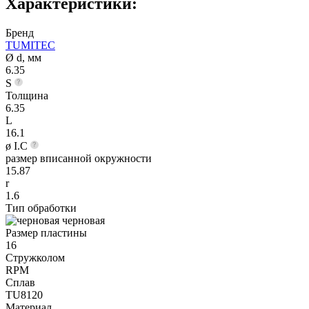
Характеристики:
Бренд
TUMITEC
Ø d, мм
6.35
S
Толщина
6.35
L
16.1
ø I.C
размер вписанной окружности
15.87
r
1.6
Тип обработки
черновая
Размер пластины
16
Стружколом
RPM
Сплав
TU8120
Материал