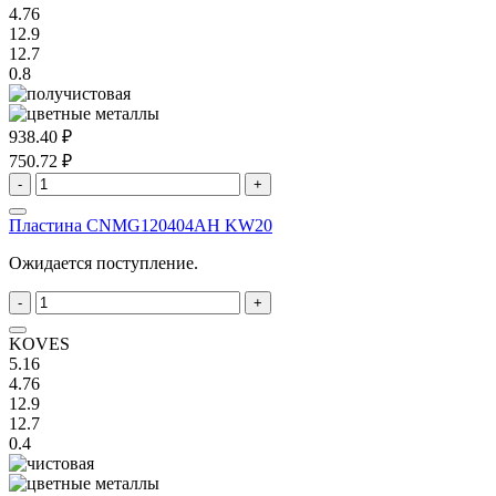
4.76
12.9
12.7
0.8
938.40 ₽
750.72 ₽
-
+
Пластина CNMG120404AH KW20
Ожидается поступление.
-
+
KOVES
5.16
4.76
12.9
12.7
0.4