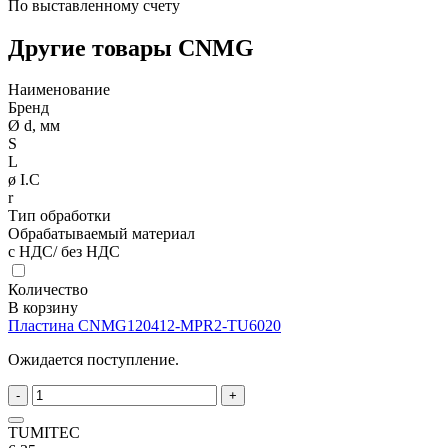
По выставленному счету
Другие товары CNMG
Наименование
Бренд
Ø d, мм
S
L
ø I.C
r
Тип обработки
Обрабатываемый материал
с НДС/ без НДС
Количество
В корзину
Пластина CNMG120412-MPR2-TU6020
Ожидается поступление.
-
+
TUMITEC