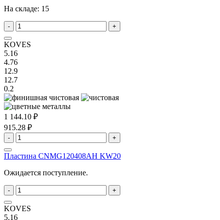
На складе:
15
-
+
KOVES
5.16
4.76
12.9
12.7
0.2
1 144.10 ₽
915.28 ₽
-
+
Пластина CNMG120408AH KW20
Ожидается поступление.
-
+
KOVES
5.16