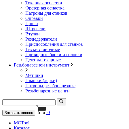
Токарная оснастка
Фрезерная оснастка
Патроны для станков
Оправки
Цанги
Штревели
Втулки
Резцедержатели
Приспособления для станков
Тиски станочные
Приводные блоки и головки
Центры токарные
Резьбонарезной инструмент
Метчики
Плашки (лерки)
Патроны резьбонарезные
Резьбонарезные цанги
0
Заказать звонок
MCTool
Каталог