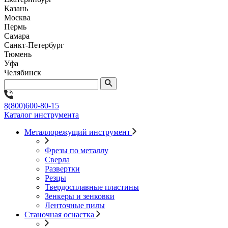
Казань
Москва
Пермь
Самара
Санкт-Петербург
Тюмень
Уфа
Челябинск
8(800)600-80-15
Каталог инструмента
Металлорежущий инструмент
Фрезы по металлу
Сверла
Развертки
Резцы
Твердосплавные пластины
Зенкеры и зенковки
Ленточные пилы
Станочная оснастка