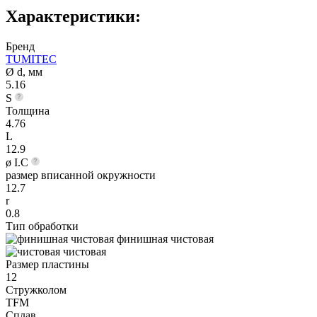
Характеристики:
Бренд
TUMITEC
Ø d, мм
5.16
S
Толщина
4.76
L
12.9
ø I.C
размер вписанной окружности
12.7
r
0.8
Тип обработки
финишная чистовая
чистовая
Размер пластины
12
Стружколом
TFM
Сплав