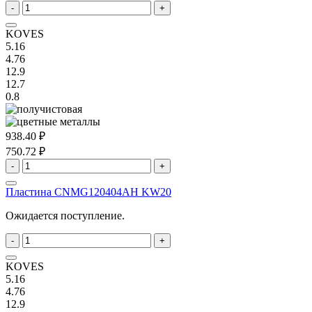
-
+
KOVES
5.16
4.76
12.9
12.7
0.8
938.40 ₽
750.72 ₽
-
+
Пластина CNMG120404AH KW20
Ожидается поступление.
-
+
KOVES
5.16
4.76
12.9