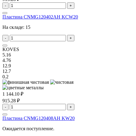
-
+
Пластина CNMG120402AH KCW20
На складе:
15
-
+
KOVES
5.16
4.76
12.9
12.7
0.2
1 144.10 ₽
915.28 ₽
-
+
Пластина CNMG120408AH KW20
Ожидается поступление.