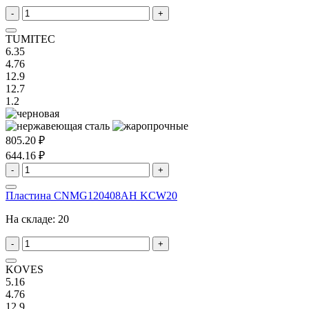
-
+
TUMITEC
6.35
4.76
12.9
12.7
1.2
805.20 ₽
644.16 ₽
-
+
Пластина CNMG120408AH KCW20
На складе:
20
-
+
KOVES
5.16
4.76
12.9