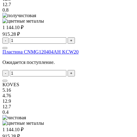
12.7
0.8
1 144.10 ₽
915.28 ₽
-
+
Пластина CNMG120404AH KCW20
Ожидается поступление.
-
+
KOVES
5.16
4.76
12.9
12.7
0.4
1 144.10 ₽
915.28 ₽