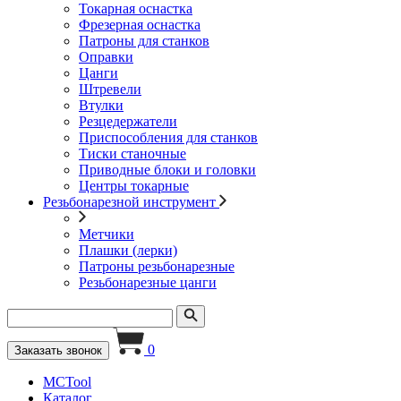
Токарная оснастка
Фрезерная оснастка
Патроны для станков
Оправки
Цанги
Штревели
Втулки
Резцедержатели
Приспособления для станков
Тиски станочные
Приводные блоки и головки
Центры токарные
Резьбонарезной инструмент
Метчики
Плашки (лерки)
Патроны резьбонарезные
Резьбонарезные цанги
0
Заказать звонок
MCTool
Каталог