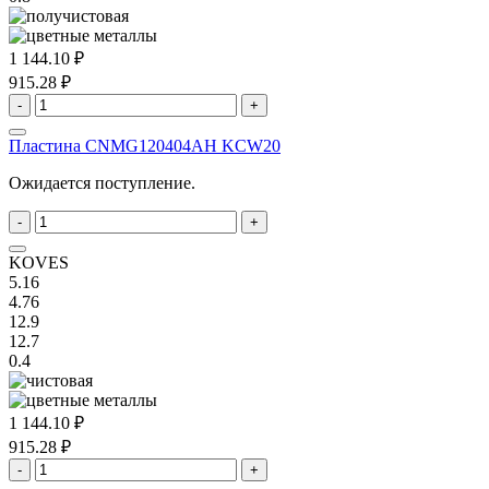
1 144.10 ₽
915.28 ₽
-
+
Пластина CNMG120404AH KCW20
Ожидается поступление.
-
+
KOVES
5.16
4.76
12.9
12.7
0.4
1 144.10 ₽
915.28 ₽
-
+