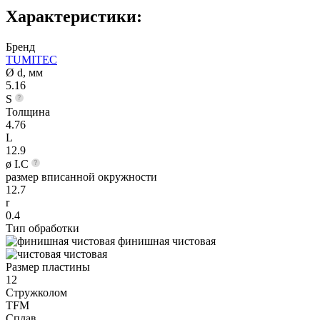
Характеристики:
Бренд
TUMITEC
Ø d, мм
5.16
S
Толщина
4.76
L
12.9
ø I.C
размер вписанной окружности
12.7
r
0.4
Тип обработки
финишная чистовая
чистовая
Размер пластины
12
Стружколом
TFM
Сплав