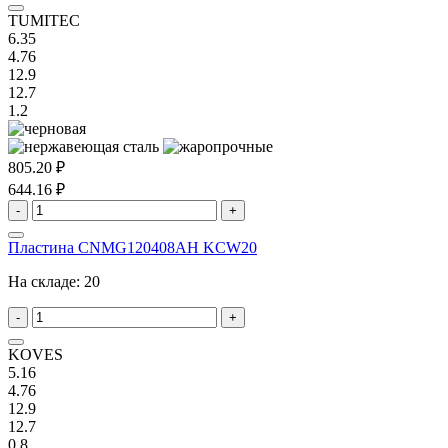
TUMITEC
6.35
4.76
12.9
12.7
1.2
805.20 ₽
644.16 ₽
-
+
Пластина CNMG120408AH KCW20
На складе:
20
-
+
KOVES
5.16
4.76
12.9
12.7
0.8