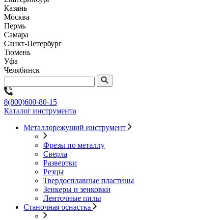
Казань
Москва
Пермь
Самара
Санкт-Петербург
Тюмень
Уфа
Челябинск
8(800)600-80-15
Каталог инструмента
Металлорежущий инструмент
Фрезы по металлу
Сверла
Развертки
Резцы
Твердосплавные пластины
Зенкеры и зенковки
Ленточные пилы
Станочная оснастка