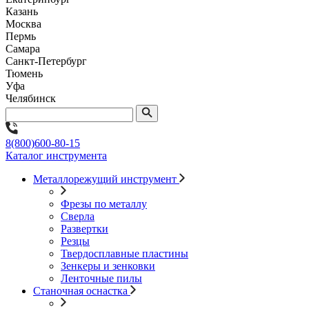
Казань
Москва
Пермь
Самара
Санкт-Петербург
Тюмень
Уфа
Челябинск
8(800)600-80-15
Каталог инструмента
Металлорежущий инструмент
Фрезы по металлу
Сверла
Развертки
Резцы
Твердосплавные пластины
Зенкеры и зенковки
Ленточные пилы
Станочная оснастка