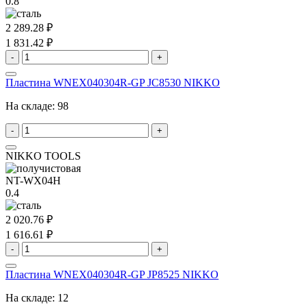
0.8
2 289.28 ₽
1 831.42 ₽
-
+
Пластина WNEX040304R-GP JC8530 NIKKO
На складе:
98
-
+
NIKKO TOOLS
NT-WX04H
0.4
2 020.76 ₽
1 616.61 ₽
-
+
Пластина WNEX040304R-GP JP8525 NIKKO
На складе:
12