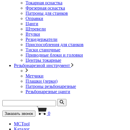
Токарная оснастка
Фрезерная оснастка
Патроны для станков
Оправки
Цанги
Штревели
Втулки
Резцедержатели
Приспособления для станков
Тиски станочные
Приводные блоки и головки
Центры токарные
Резьбонарезной инструмент
Метчики
Плашки (лерки)
Патроны резьбонарезные
Резьбонарезные цанги
0
Заказать звонок
MCTool
Каталог