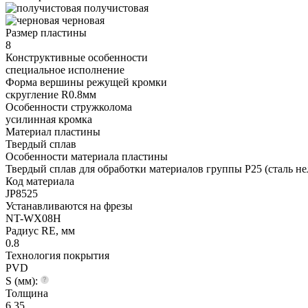
получистовая
черновая
Размер пластины
8
Конструктивные особенности
специальное исполнение
Форма вершины режущей кромки
cкругление R0.8мм
Особенности стружколома
усилинная кромка
Материал пластины
Твердый сплав
Особенности материала пластины
Твердый сплав для обработки материалов группы P25 (сталь не
Код материала
JP8525
Устанавливаются на фрезы
NT-WX08H
Радиус RE, мм
0.8
Технология покрытия
PVD
S (мм):
Толщина
6.35