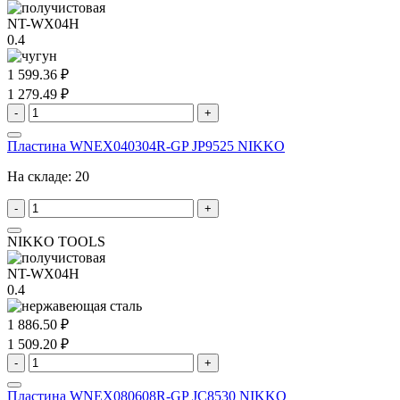
NT-WX04H
0.4
1 599.36 ₽
1 279.49 ₽
-
+
Пластина WNEX040304R-GP JP9525 NIKKO
На складе:
20
-
+
NIKKO TOOLS
NT-WX04H
0.4
1 886.50 ₽
1 509.20 ₽
-
+
Пластина WNEX080608R-GP JC8530 NIKKO