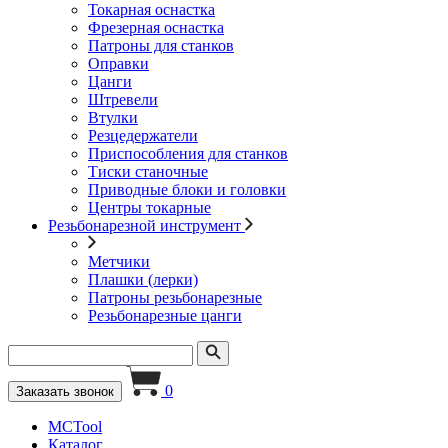
Токарная оснастка
Фрезерная оснастка
Патроны для станков
Оправки
Цанги
Штревели
Втулки
Резцедержатели
Приспособления для станков
Тиски станочные
Приводные блоки и головки
Центры токарные
Резьбонарезной инструмент
Метчики
Плашки (лерки)
Патроны резьбонарезные
Резьбонарезные цанги
0
Заказать звонок
MCTool
Каталог