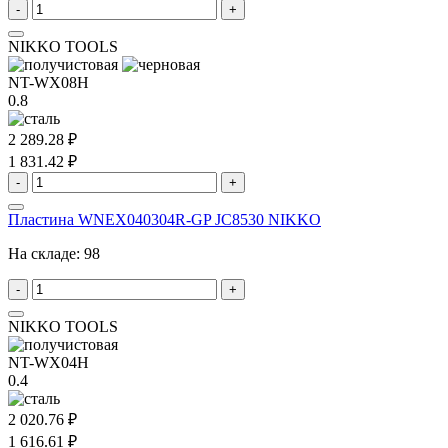
-
+
NIKKO TOOLS
NT-WX08H
0.8
2 289.28 ₽
1 831.42 ₽
-
+
Пластина WNEX040304R-GP JC8530 NIKKO
На складе:
98
-
+
NIKKO TOOLS
NT-WX04H
0.4
2 020.76 ₽
1 616.61 ₽