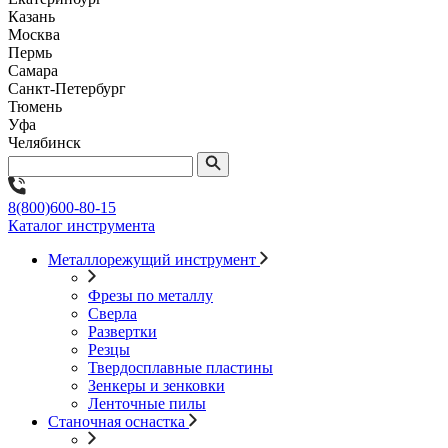
Казань
Москва
Пермь
Самара
Санкт-Петербург
Тюмень
Уфа
Челябинск
8(800)600-80-15
Каталог инструмента
Металлорежущий инструмент
Фрезы по металлу
Сверла
Развертки
Резцы
Твердосплавные пластины
Зенкеры и зенковки
Ленточные пилы
Станочная оснастка