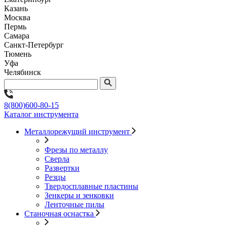
Казань
Москва
Пермь
Самара
Санкт-Петербург
Тюмень
Уфа
Челябинск
8(800)600-80-15
Каталог инструмента
Металлорежущий инструмент
Фрезы по металлу
Сверла
Развертки
Резцы
Твердосплавные пластины
Зенкеры и зенковки
Ленточные пилы
Станочная оснастка