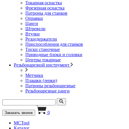
Токарная оснастка
Фрезерная оснастка
Патроны для станков
Оправки
Цанги
Штревели
Втулки
Резцедержатели
Приспособления для станков
Тиски станочные
Приводные блоки и головки
Центры токарные
Резьбонарезной инструмент
Метчики
Плашки (лерки)
Патроны резьбонарезные
Резьбонарезные цанги
0
Заказать звонок
MCTool
Каталог