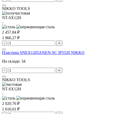
NIKKO TOOLS
NT-SX12H
-
2 457.84 ₽
1 966.27 ₽
-
+
Пластина SNEX1205ANEN-SC JP5520 NIKKO
На складе:
34
-
+
NIKKO TOOLS
NT-SX12H
-
2 020.76 ₽
1 616.61 ₽