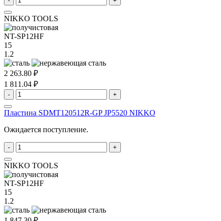
-
+
NIKKO TOOLS
NT-SP12HF
15
1.2
2 263.80 ₽
1 811.04 ₽
-
+
Пластина SDMT120512R-GP JP5520 NIKKO
Ожидается поступление.
-
+
NIKKO TOOLS
NT-SP12HF
15
1.2
1 847.30 ₽