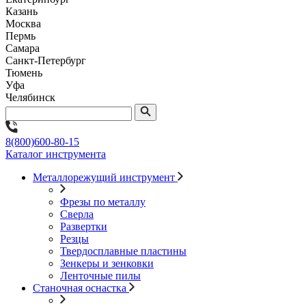
Казань
Москва
Пермь
Самара
Санкт-Петербург
Тюмень
Уфа
Челябинск
8(800)600-80-15
Каталог инструмента
Металлорежущий инструмент
Фрезы по металлу
Сверла
Развертки
Резцы
Твердосплавные пластины
Зенкеры и зенковки
Ленточные пилы
Станочная оснастка