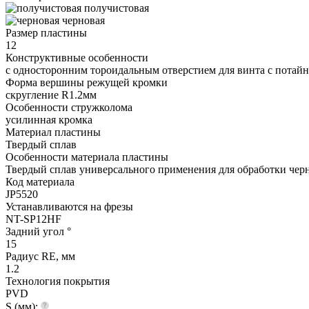
получистовая
черновая
Размер пластины
12
Конструктивные особенности
с односторонним тороидальным отверстием для винта с потайно
Форма вершины режущей кромки
cкругление R1.2мм
Особенности стружколома
усилинная кромка
Материал пластины
Твердый сплав
Особенности материала пластины
Твердый сплав универсального применения для обработки черн
Код материала
JP5520
Устанавливаются на фрезы
NT-SP12HF
Задний угол °
15
Радиус RE, мм
1.2
Технология покрытия
PVD
S (мм):