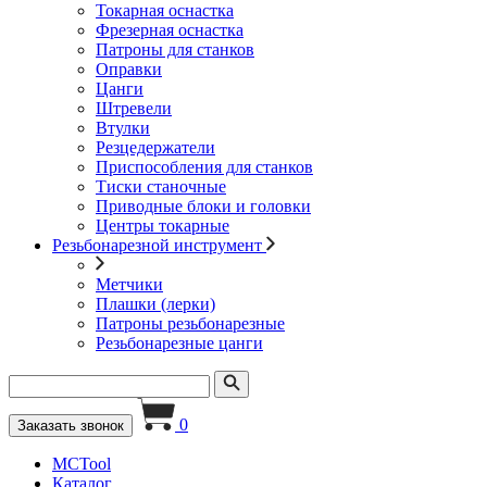
Токарная оснастка
Фрезерная оснастка
Патроны для станков
Оправки
Цанги
Штревели
Втулки
Резцедержатели
Приспособления для станков
Тиски станочные
Приводные блоки и головки
Центры токарные
Резьбонарезной инструмент
Метчики
Плашки (лерки)
Патроны резьбонарезные
Резьбонарезные цанги
0
Заказать звонок
MCTool
Каталог