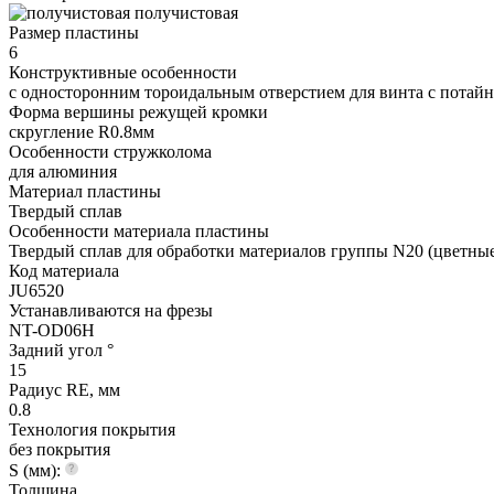
получистовая
Размер пластины
6
Конструктивные особенности
с односторонним тороидальным отверстием для винта с потайно
Форма вершины режущей кромки
cкругление R0.8мм
Особенности стружколома
для алюминия
Материал пластины
Твердый сплав
Особенности материала пластины
Твердый сплав для обработки материалов группы N20 (цветные
Код материала
JU6520
Устанавливаются на фрезы
NT-OD06H
Задний угол °
15
Радиус RE, мм
0.8
Технология покрытия
без покрытия
S (мм):
Толщина