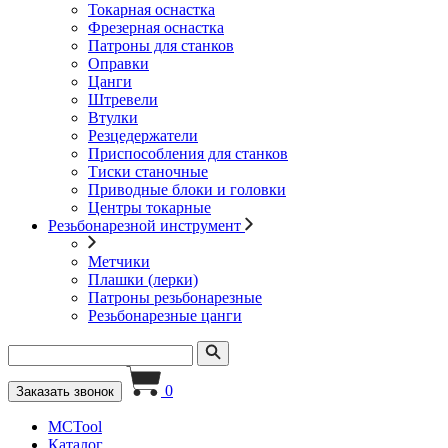
Токарная оснастка
Фрезерная оснастка
Патроны для станков
Оправки
Цанги
Штревели
Втулки
Резцедержатели
Приспособления для станков
Тиски станочные
Приводные блоки и головки
Центры токарные
Резьбонарезной инструмент
Метчики
Плашки (лерки)
Патроны резьбонарезные
Резьбонарезные цанги
0
Заказать звонок
MCTool
Каталог