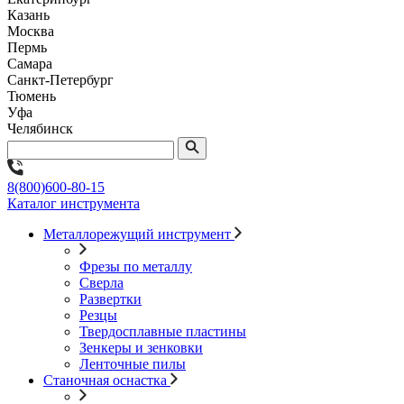
Казань
Москва
Пермь
Самара
Санкт-Петербург
Тюмень
Уфа
Челябинск
8(800)600-80-15
Каталог инструмента
Металлорежущий инструмент
Фрезы по металлу
Сверла
Развертки
Резцы
Твердосплавные пластины
Зенкеры и зенковки
Ленточные пилы
Станочная оснастка