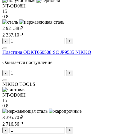
NT-OD06H
15
0.8
2 921.38 ₽
2 337.10 ₽
-
+
Пластина ODKT060508-SC JP9535 NIKKO
Ожидается поступление.
-
+
NIKKO TOOLS
NT-OD06H
15
0.8
3 395.70 ₽
2 716.56 ₽
-
+