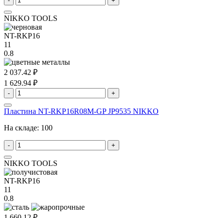
-
+
NIKKO TOOLS
NT-RKP16
11
0.8
2 037.42 ₽
1 629.94 ₽
-
+
Пластина NT-RKP16R08M-GP JP9535 NIKKO
На складе:
100
-
+
NIKKO TOOLS
NT-RKP16
11
0.8
1 660.12 ₽