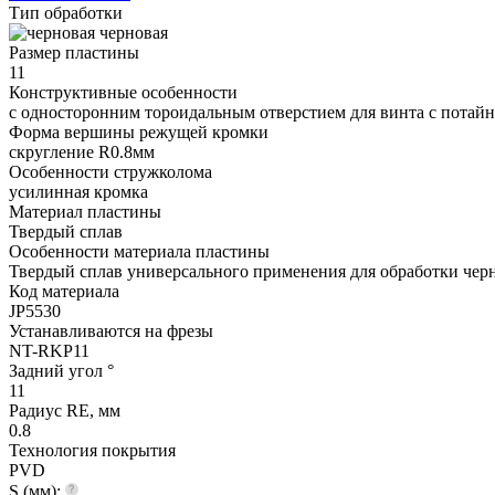
Тип обработки
черновая
Размер пластины
11
Конструктивные особенности
с односторонним тороидальным отверстием для винта с потайно
Форма вершины режущей кромки
cкругление R0.8мм
Особенности стружколома
усилинная кромка
Материал пластины
Твердый сплав
Особенности материала пластины
Твердый сплав универсального применения для обработки черн
Код материала
JP5530
Устанавливаются на фрезы
NT-RKP11
Задний угол °
11
Радиус RE, мм
0.8
Технология покрытия
PVD
S (мм):