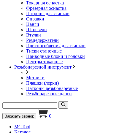
Токарная оснастка
Фрезерная оснастка
Патроны для станков
Оправки
Цанги
Штревели
Втулки
Резцедержатели
Приспособления для станков
Тиски станочные
Приводные блоки и головки
Центры токарные
Резьбонарезной инструмент
Метчики
Плашки (лерки)
Патроны резьбонарезные
Резьбонарезные цанги
0
Заказать звонок
MCTool
Каталог