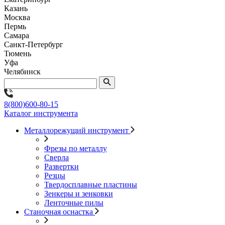
Казань
Москва
Пермь
Самара
Санкт-Петербург
Тюмень
Уфа
Челябинск
8(800)600-80-15
Каталог инструмента
Металлорежущий инструмент
Фрезы по металлу
Сверла
Развертки
Резцы
Твердосплавные пластины
Зенкеры и зенковки
Ленточные пилы
Станочная оснастка