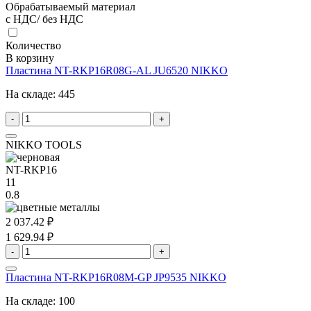
Обрабатываемый материал
с НДС/ без НДС
Количество
В корзину
Пластина NT-RKP16R08G-AL JU6520 NIKKO
На складе:
445
-
+
NIKKO TOOLS
NT-RKP16
11
0.8
2 037.42 ₽
1 629.94 ₽
-
+
Пластина NT-RKP16R08M-GP JP9535 NIKKO
На складе:
100