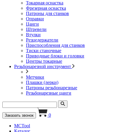
Токарная оснастка
Фрезерная оснастка
Патроны для станков
Оправки
Цанги
Штревели
Втулки
Резцедержатели
Приспособления для станков
Тиски станочные
Приводные блоки и головки
Центры токарные
Резьбонарезной инструмент
Метчики
Плашки (лерки)
Патроны резьбонарезные
Резьбонарезные цанги
0
Заказать звонок
MCTool
Каталог