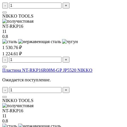
-
+
NIKKO TOOLS
NT-RKP16
11
0.8
1 530.76 ₽
1 224.61 ₽
-
+
Пластина NT-RKP16R08M-GP JP5520 NIKKO
Ожидается поступление.
-
+
NIKKO TOOLS
NT-RKP16
11
0.8