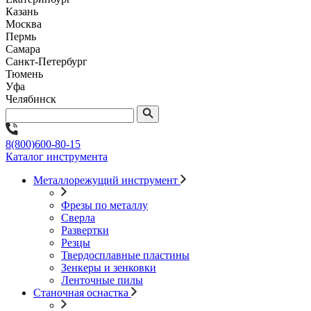
Казань
Москва
Пермь
Самара
Санкт-Петербург
Тюмень
Уфа
Челябинск
8(800)600-80-15
Каталог инструмента
Металлорежущий инструмент
Фрезы по металлу
Сверла
Развертки
Резцы
Твердосплавные пластины
Зенкеры и зенковки
Ленточные пилы
Станочная оснастка