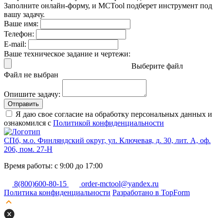
Заполните онлайн-форму, и MCTool подберет инструмент под
вашу задачу.
Ваше имя:
Телефон:
E-mail:
Ваше техническое задание и чертежи:
Выберите файл
Файл не выбран
Опишите задачу:
Отправить
Я даю свое согласие на обработку персональных данных и
ознакомился с
Политикой конфиденциальности
СПб, м.о. Финляндский округ, ул. Ключевая, д. 30, лит. А, оф.
206, пом. 27-Н
Время работы: с 9:00 до 17:00
8(800)600-80-15
order-mctool@yandex.ru
Политика конфиденциальности
Разработано в TopForm