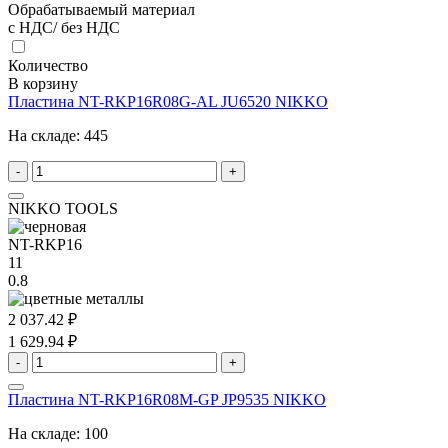
Обрабатываемый материал
с НДС/ без НДС
Количество
В корзину
Пластина NT-RKP16R08G-AL JU6520 NIKKO
На складе:
445
-
+
NIKKO TOOLS
NT-RKP16
11
0.8
2 037.42 ₽
1 629.94 ₽
-
+
Пластина NT-RKP16R08M-GP JP9535 NIKKO
На складе:
100