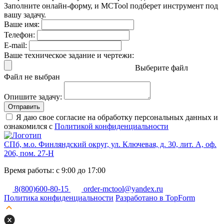
Заполните онлайн-форму, и MCTool подберет инструмент под
вашу задачу.
Ваше имя:
Телефон:
E-mail:
Ваше техническое задание и чертежи:
Выберите файл
Файл не выбран
Опишите задачу:
Отправить
Я даю свое согласие на обработку персональных данных и
ознакомился с
Политикой конфиденциальности
СПб, м.о. Финляндский округ, ул. Ключевая, д. 30, лит. А, оф.
206, пом. 27-Н
Время работы: с 9:00 до 17:00
8(800)600-80-15
order-mctool@yandex.ru
Политика конфиденциальности
Разработано в TopForm