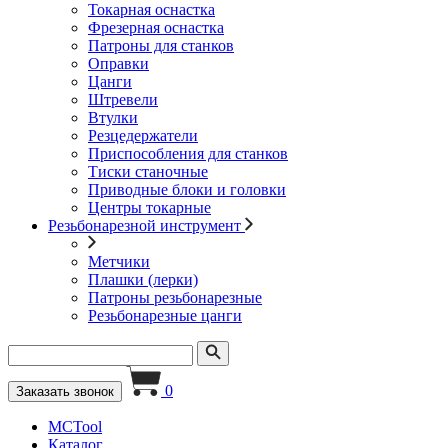
Токарная оснастка
Фрезерная оснастка
Патроны для станков
Оправки
Цанги
Штревели
Втулки
Резцедержатели
Приспособления для станков
Тиски станочные
Приводные блоки и головки
Центры токарные
Резьбонарезной инструмент
Метчики
Плашки (лерки)
Патроны резьбонарезные
Резьбонарезные цанги
0
Заказать звонок
MCTool
Каталог