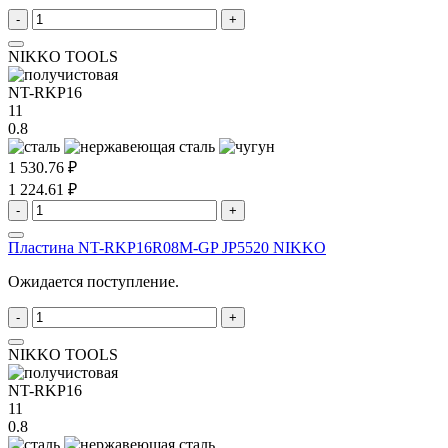
-
+
NIKKO TOOLS
NT-RKP16
11
0.8
1 530.76 ₽
1 224.61 ₽
-
+
Пластина NT-RKP16R08M-GP JP5520 NIKKO
Ожидается поступление.
-
+
NIKKO TOOLS
NT-RKP16
11
0.8