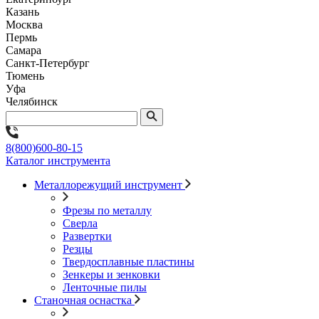
Казань
Москва
Пермь
Самара
Санкт-Петербург
Тюмень
Уфа
Челябинск
8(800)600-80-15
Каталог инструмента
Металлорежущий инструмент
Фрезы по металлу
Сверла
Развертки
Резцы
Твердосплавные пластины
Зенкеры и зенковки
Ленточные пилы
Станочная оснастка