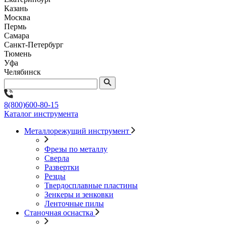
Казань
Москва
Пермь
Самара
Санкт-Петербург
Тюмень
Уфа
Челябинск
8(800)600-80-15
Каталог инструмента
Металлорежущий инструмент
Фрезы по металлу
Сверла
Развертки
Резцы
Твердосплавные пластины
Зенкеры и зенковки
Ленточные пилы
Станочная оснастка