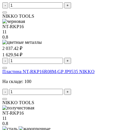
-
+
NIKKO TOOLS
NT-RKP16
11
0.8
2 037.42 ₽
1 629.94 ₽
-
+
Пластина NT-RKP16R08M-GP JP9535 NIKKO
На складе:
100
-
+
NIKKO TOOLS
NT-RKP16
11
0.8