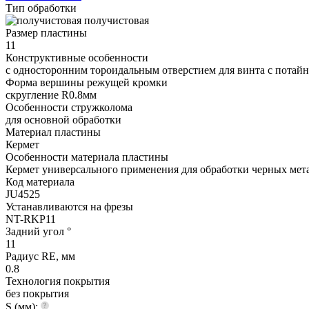
Тип обработки
получистовая
Размер пластины
11
Конструктивные особенности
с односторонним тороидальным отверстием для винта с потайно
Форма вершины режущей кромки
cкругление R0.8мм
Особенности стружколома
для основной обработки
Материал пластины
Кермет
Особенности материала пластины
Кермет универсального применения для обработки черных мета
Код материала
JU4525
Устанавливаются на фрезы
NT-RKP11
Задний угол °
11
Радиус RE, мм
0.8
Технология покрытия
без покрытия
S (мм):