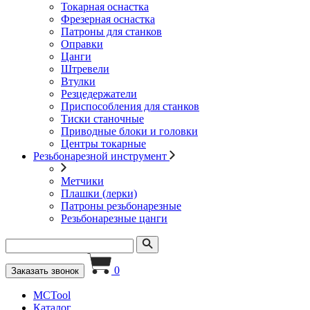
Токарная оснастка
Фрезерная оснастка
Патроны для станков
Оправки
Цанги
Штревели
Втулки
Резцедержатели
Приспособления для станков
Тиски станочные
Приводные блоки и головки
Центры токарные
Резьбонарезной инструмент
Метчики
Плашки (лерки)
Патроны резьбонарезные
Резьбонарезные цанги
0
Заказать звонок
MCTool
Каталог