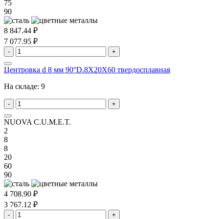
75
90
8 847.44 ₽
7 077.95 ₽
-
+
Центровка d 8 мм 90°D.8X20X60 твердосплавная
На складе:
9
-
+
NUOVA C.U.M.E.T.
2
8
8
20
60
90
4 708.90 ₽
3 767.12 ₽
-
+