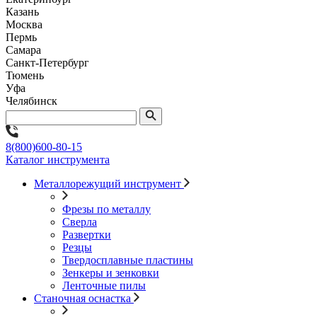
Казань
Москва
Пермь
Самара
Санкт-Петербург
Тюмень
Уфа
Челябинск
8(800)600-80-15
Каталог инструмента
Металлорежущий инструмент
Фрезы по металлу
Сверла
Развертки
Резцы
Твердосплавные пластины
Зенкеры и зенковки
Ленточные пилы
Станочная оснастка