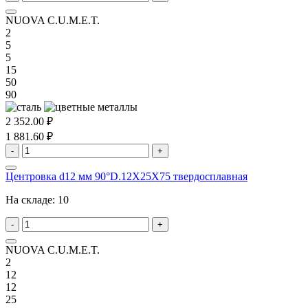
NUOVA C.U.M.E.T.
2
5
5
15
50
90
2 352.00 ₽
1 881.60 ₽
-
+
Центровка d12 мм 90°D.12X25X75 твердосплавная
На складе:
10
-
+
NUOVA C.U.M.E.T.
2
12
12
25