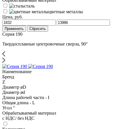
Обрабатываемый материал
сталь
цветные металлы
Цена, руб.
Применить
Сбросить
Серия 190
Твердосплавные центровочные сверла, 90°
Наименование
Бренд
Z
Диаметр øD
Диаметр ød
Длина рабочей части - I
Общая длина - L
Угол °
Обрабатываемый материал
с НДС/ без НДС