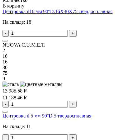
Количество
В корзину
Центровка d16 мм 90°D.16X30X75 твердосплавная
На складе:
18
-
+
NUOVA C.U.M.E.T.
2
16
16
30
75
9
13 985.58 ₽
11 188.46 ₽
-
+
Центровка d 5 мм 90°D.5 твердосплавная
На складе:
11
-
+