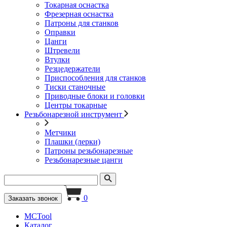
Токарная оснастка
Фрезерная оснастка
Патроны для станков
Оправки
Цанги
Штревели
Втулки
Резцедержатели
Приспособления для станков
Тиски станочные
Приводные блоки и головки
Центры токарные
Резьбонарезной инструмент
Метчики
Плашки (лерки)
Патроны резьбонарезные
Резьбонарезные цанги
0
Заказать звонок
MCTool
Каталог