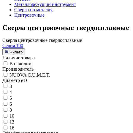
Металлорежущий инструмент
Сверла по металлу
Центровочные
Сверла центровочные твердосплавные
Сверла центровочные твердосплавные
Серия 190
Фильтр
Наличие товара
В наличии
Производитель
NUOVA C.U.M.E.T.
Диаметр øD
3
4
5
6
8
10
12
16