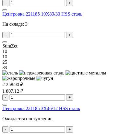
-
+
Центровка 221185 10X89/30 HSS сталь
На складе:
3
-
+
StimZet
10
10
25
89
2 258.90 ₽
1 807.12 ₽
-
+
Центровка 221185 3X46/12 HSS сталь
Ожидается поступление.
-
+