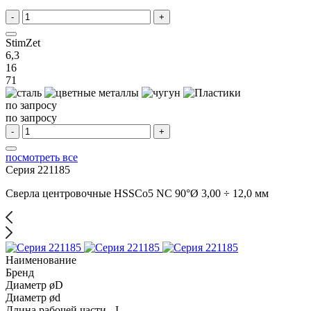
-
+
StimZet
6,3
16
71
по запросу
по запросу
-
+
посмотреть все
Серия 221185
Сверла центровочные HSSCo5 NC 90°Ø 3,00 ÷ 12,0 мм
Наименование
Бренд
Диаметр øD
Диаметр ød
Длина рабочей части - I