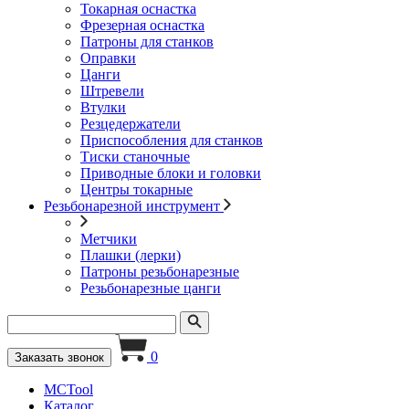
Токарная оснастка
Фрезерная оснастка
Патроны для станков
Оправки
Цанги
Штревели
Втулки
Резцедержатели
Приспособления для станков
Тиски станочные
Приводные блоки и головки
Центры токарные
Резьбонарезной инструмент
Метчики
Плашки (лерки)
Патроны резьбонарезные
Резьбонарезные цанги
0
Заказать звонок
MCTool
Каталог