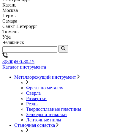
Казань
Москва
Пермь
Самара
Санкт-Петербург
Тюмень
Уфа
Челябинск
8(800)600-80-15
Каталог инструмента
Металлорежущий инструмент
Фрезы по металлу
Сверла
Развертки
Резцы
Твердосплавные пластины
Зенкеры и зенковки
Ленточные пилы
Станочная оснастка