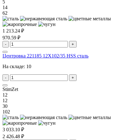
5
14
62
1 213.24 ₽
970.59 ₽
-
+
Центровка 221185 12X102/35 HSS сталь
На складе:
10
-
+
StimZet
12
12
30
102
3 033.10 ₽
2 426.48 ₽