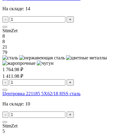
На складе:
14
-
+
StimZet
8
8
21
79
1 764.98 ₽
1 411.98 ₽
-
+
Центровка 221185 5X62/18 HSS сталь
На складе:
10
-
+
StimZet
5