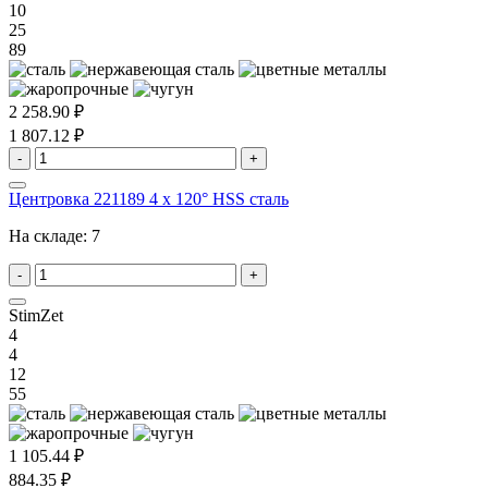
10
25
89
2 258.90 ₽
1 807.12 ₽
-
+
Центровка 221189 4 x 120° HSS сталь
На складе:
7
-
+
StimZet
4
4
12
55
1 105.44 ₽
884.35 ₽