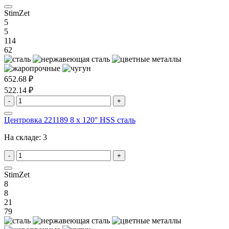
StimZet
5
5
114
62
652.68 ₽
522.14 ₽
-
+
Центровка 221189 8 x 120° HSS сталь
На складе:
3
-
+
StimZet
8
8
21
79