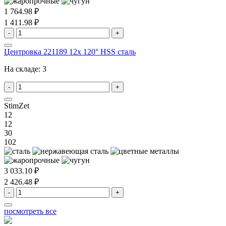
1 764.98 ₽
1 411.98 ₽
-
+
Центровка 221189 12x 120° HSS сталь
На складе:
3
-
+
StimZet
12
12
30
102
3 033.10 ₽
2 426.48 ₽
-
+
посмотреть все