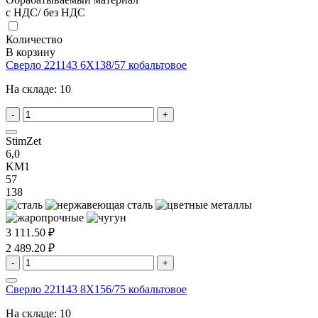
с НДС/ без НДС
Количество
В корзину
Сверло 221143 6X138/57 кобальтовое
На складе:
10
-
+
StimZet
6,0
KM1
57
138
3 111.50 ₽
2 489.20 ₽
-
+
Сверло 221143 8X156/75 кобальтовое
На складе:
10