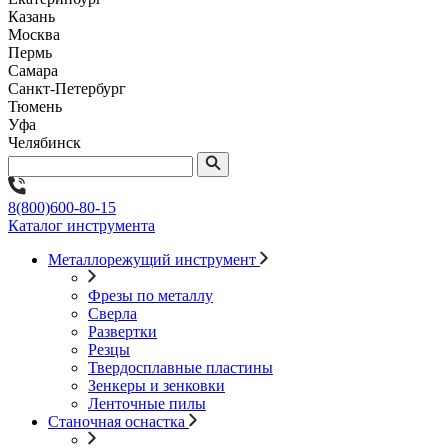
Казань
Москва
Пермь
Самара
Санкт-Петербург
Тюмень
Уфа
Челябинск
8(800)600-80-15
Каталог инструмента
Металлорежущий инструмент
Фрезы по металлу
Сверла
Развертки
Резцы
Твердосплавные пластины
Зенкеры и зенковки
Ленточные пилы
Станочная оснастка