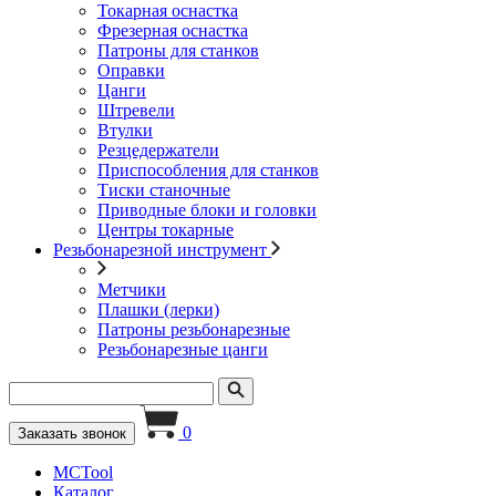
Токарная оснастка
Фрезерная оснастка
Патроны для станков
Оправки
Цанги
Штревели
Втулки
Резцедержатели
Приспособления для станков
Тиски станочные
Приводные блоки и головки
Центры токарные
Резьбонарезной инструмент
Метчики
Плашки (лерки)
Патроны резьбонарезные
Резьбонарезные цанги
0
Заказать звонок
MCTool
Каталог