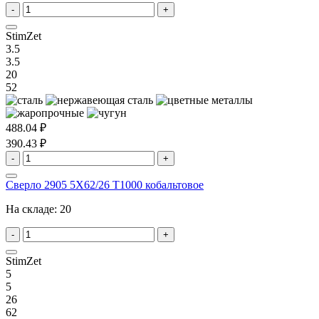
-
+
StimZet
3.5
3.5
20
52
488.04 ₽
390.43 ₽
-
+
Сверло 2905 5X62/26 T1000 кобальтовое
На складе:
20
-
+
StimZet
5
5
26
62