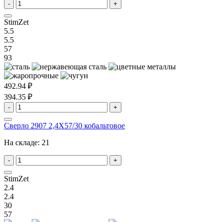
-
+
StimZet
5.5
5.5
57
93
492.94 ₽
394.35 ₽
-
+
Сверло 2907 2,4X57/30 кобальтовое
На складе:
21
-
+
StimZet
2.4
2.4
30
57