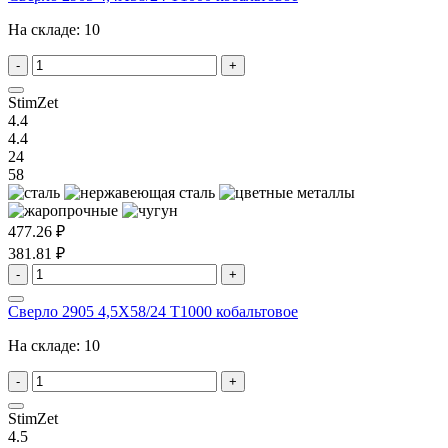
На складе:
10
-
+
StimZet
4.4
4.4
24
58
477.26 ₽
381.81 ₽
-
+
Сверло 2905 4,5X58/24 T1000 кобальтовое
На складе:
10
-
+
StimZet
4.5