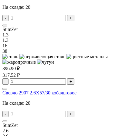
На складе:
20
-
+
StimZet
1.3
1.3
16
38
396.90 ₽
317.52 ₽
-
+
Сверло 2907 2,6X57/30 кобальтовое
На складе:
20
-
+
StimZet
2.6