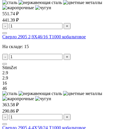
551.74 ₽
441.39 ₽
-
+
Сверло 2905 2,9X46/16 T1000 кобальтовое
На складе:
15
-
+
StimZet
2.9
2.9
16
46
363.58 ₽
290.86 ₽
-
+
Сверло 2905 4,4X58/24 T1000 кобальтовое