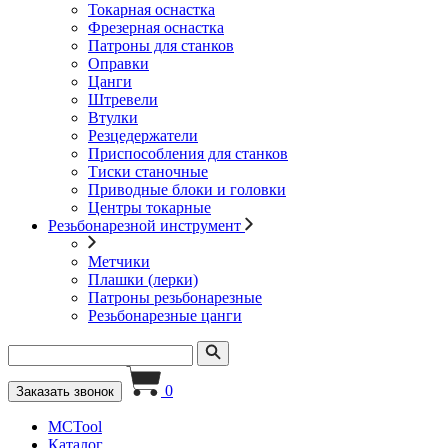
Токарная оснастка
Фрезерная оснастка
Патроны для станков
Оправки
Цанги
Штревели
Втулки
Резцедержатели
Приспособления для станков
Тиски станочные
Приводные блоки и головки
Центры токарные
Резьбонарезной инструмент
Метчики
Плашки (лерки)
Патроны резьбонарезные
Резьбонарезные цанги
0
Заказать звонок
MCTool
Каталог