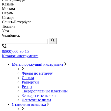
Казань
Москва
Пермь
Самара
Санкт-Петербург
Тюмень
Уфа
Челябинск
8(800)600-80-15
Каталог инструмента
Металлорежущий инструмент
Фрезы по металлу
Сверла
Развертки
Резцы
Твердосплавные пластины
Зенкеры и зенковки
Ленточные пилы
Станочная оснастка