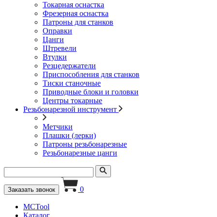
Токарная оснастка
Фрезерная оснастка
Патроны для станков
Оправки
Цанги
Штревели
Втулки
Резцедержатели
Приспособления для станков
Тиски станочные
Приводные блоки и головки
Центры токарные
Резьбонарезной инструмент
Метчики
Плашки (лерки)
Патроны резьбонарезные
Резьбонарезные цанги
0
Заказать звонок
MCTool
Каталог