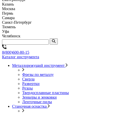
Казань
Москва
Пермь
Самара
Санкт-Петербург
Тюмень
Уфа
Челябинск
8(800)600-80-15
Каталог инструмента
Металлорежущий инструмент
Фрезы по металлу
Сверла
Развертки
Резцы
Твердосплавные пластины
Зенкеры и зенковки
Ленточные пилы
Станочная оснастка