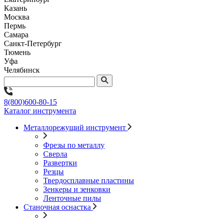
Казань
Москва
Пермь
Самара
Санкт-Петербург
Тюмень
Уфа
Челябинск
8(800)600-80-15
Каталог инструмента
Металлорежущий инструмент
Фрезы по металлу
Сверла
Развертки
Резцы
Твердосплавные пластины
Зенкеры и зенковки
Ленточные пилы
Станочная оснастка