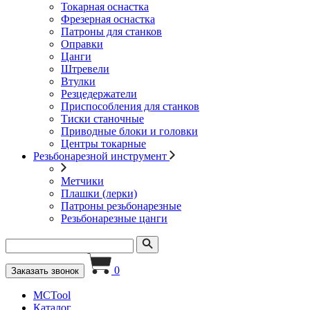
Токарная оснастка
Фрезерная оснастка
Патроны для станков
Оправки
Цанги
Штревели
Втулки
Резцедержатели
Приспособления для станков
Тиски станочные
Приводные блоки и головки
Центры токарные
Резьбонарезной инструмент
Метчики
Плашки (лерки)
Патроны резьбонарезные
Резьбонарезные цанги
0
Заказать звонок
MCTool
Каталог