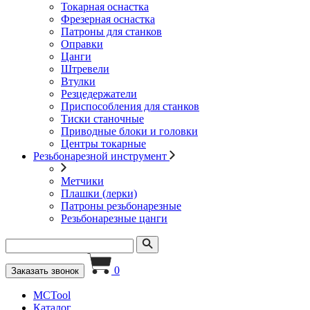
Токарная оснастка
Фрезерная оснастка
Патроны для станков
Оправки
Цанги
Штревели
Втулки
Резцедержатели
Приспособления для станков
Тиски станочные
Приводные блоки и головки
Центры токарные
Резьбонарезной инструмент
Метчики
Плашки (лерки)
Патроны резьбонарезные
Резьбонарезные цанги
0
Заказать звонок
MCTool
Каталог