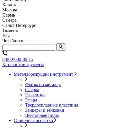
Казань
Москва
Пермь
Самара
Санкт-Петербург
Тюмень
Уфа
Челябинск
8(800)600-80-15
Каталог инструмента
Металлорежущий инструмент
Фрезы по металлу
Сверла
Развертки
Резцы
Твердосплавные пластины
Зенкеры и зенковки
Ленточные пилы
Станочная оснастка