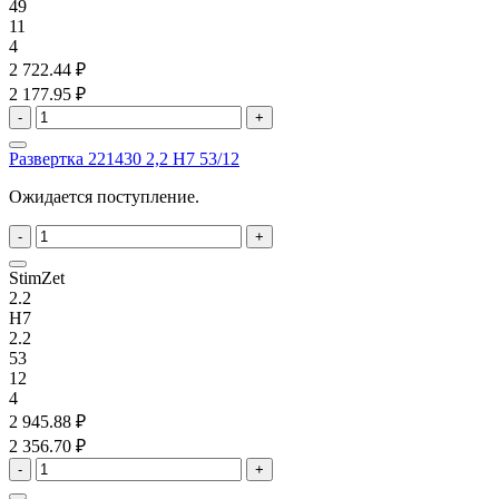
49
11
4
2 722.44 ₽
2 177.95 ₽
-
+
Развертка 221430 2,2 H7 53/12
Ожидается поступление.
-
+
StimZet
2.2
H7
2.2
53
12
4
2 945.88 ₽
2 356.70 ₽
-
+