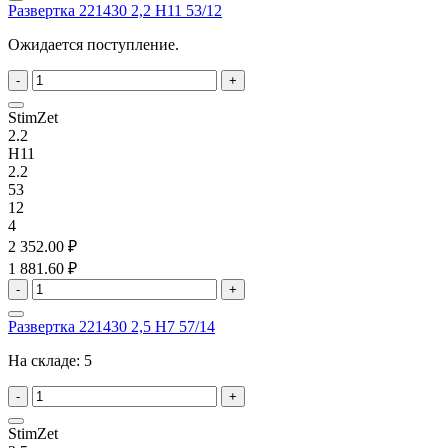
Развертка 221430 2,2 H11 53/12
Ожидается поступление.
-
+
StimZet
2.2
H11
2.2
53
12
4
2 352.00 ₽
1 881.60 ₽
-
+
Развертка 221430 2,5 H7 57/14
На складе:
5
-
+
StimZet