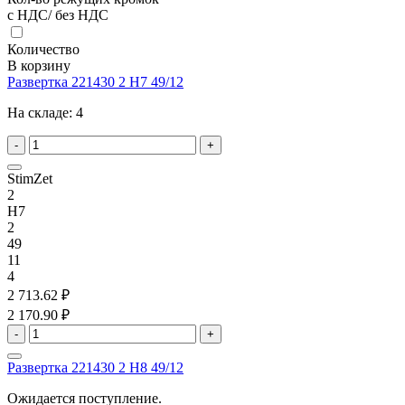
с НДС/ без НДС
Количество
В корзину
Развертка 221430 2 H7 49/12
На складе:
4
-
+
StimZet
2
H7
2
49
11
4
2 713.62 ₽
2 170.90 ₽
-
+
Развертка 221430 2 H8 49/12
Ожидается поступление.