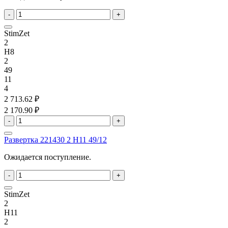
-
+
StimZet
2
H8
2
49
11
4
2 713.62 ₽
2 170.90 ₽
-
+
Развертка 221430 2 H11 49/12
Ожидается поступление.
-
+
StimZet
2
H11
2