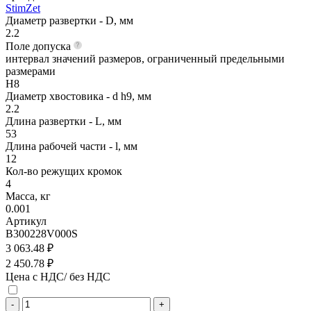
StimZet
Диаметр развертки - D, мм
2.2
Поле допуска
интервал значений размеров, ограниченный предельными
размерами
H8
Диаметр хвостовика - d h9, мм
2.2
Длина развертки - L, мм
53
Длина рабочей части - l, мм
12
Кол-во режущих кромок
4
Масса, кг
0.001
Артикул
B300228V000S
3 063.48 ₽
2 450.78 ₽
Цена с НДС/ без НДС
-
+