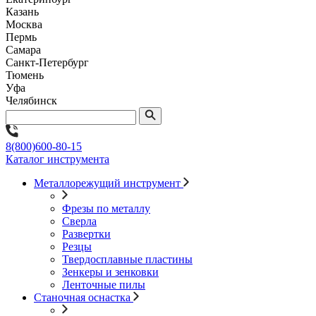
Казань
Москва
Пермь
Самара
Санкт-Петербург
Тюмень
Уфа
Челябинск
8(800)600-80-15
Каталог инструмента
Металлорежущий инструмент
Фрезы по металлу
Сверла
Развертки
Резцы
Твердосплавные пластины
Зенкеры и зенковки
Ленточные пилы
Станочная оснастка