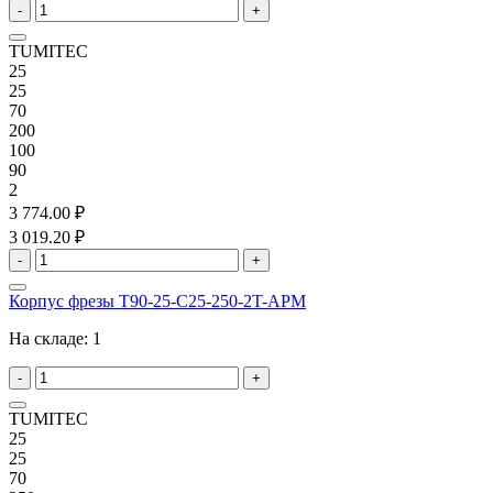
-
+
TUMITEC
25
25
70
200
100
90
2
3 774.00 ₽
3 019.20 ₽
-
+
Корпус фрезы T90-25-C25-250-2T-APM
На складе:
1
-
+
TUMITEC
25
25
70