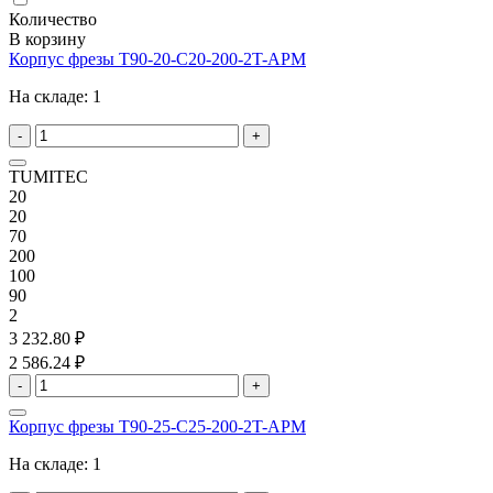
Количество
В корзину
Корпус фрезы T90-20-C20-200-2T-APM
На складе:
1
-
+
TUMITEC
20
20
70
200
100
90
2
3 232.80 ₽
2 586.24 ₽
-
+
Корпус фрезы T90-25-C25-200-2T-APM
На складе:
1