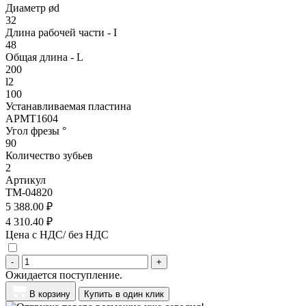
Диаметр ød
32
Длина рабочей части - I
48
Общая длина - L
200
l2
100
Устанавливаемая пластина
APMT1604
Угол фрезы °
90
Количество зубьев
2
Артикул
TM-04820
5 388.00 ₽
4 310.40 ₽
Цена с НДС/ без НДС
-
+
Ожидается поступление.
В корзину
Купить в один клик