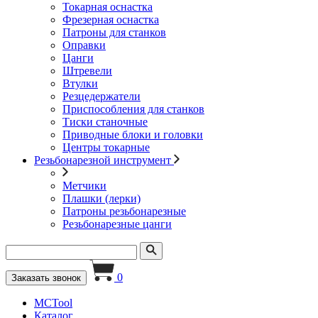
Токарная оснастка
Фрезерная оснастка
Патроны для станков
Оправки
Цанги
Штревели
Втулки
Резцедержатели
Приспособления для станков
Тиски станочные
Приводные блоки и головки
Центры токарные
Резьбонарезной инструмент
Метчики
Плашки (лерки)
Патроны резьбонарезные
Резьбонарезные цанги
0
Заказать звонок
MCTool
Каталог