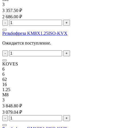
3
3 357.50 ₽
2 686.00 ₽
-
+
Резьбофреза KM8X1.25ISO-KVX
Ожидается поступление.
-
+
KOVES
6
6
62
16
1.25
M8
3
3 848.80 ₽
3 079.04 ₽
-
+