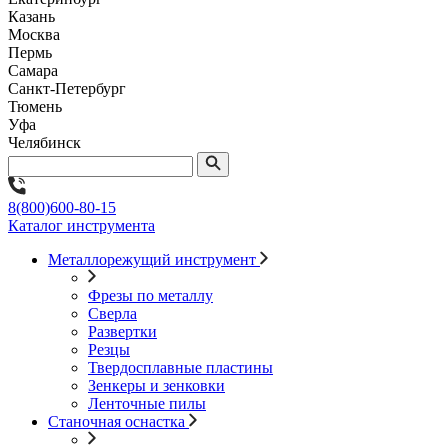
Казань
Москва
Пермь
Самара
Санкт-Петербург
Тюмень
Уфа
Челябинск
8(800)600-80-15
Каталог инструмента
Металлорежущий инструмент
Фрезы по металлу
Сверла
Развертки
Резцы
Твердосплавные пластины
Зенкеры и зенковки
Ленточные пилы
Станочная оснастка