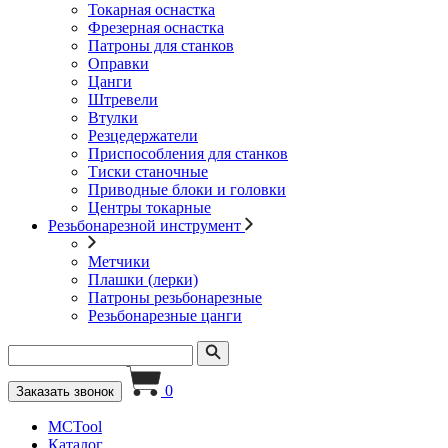
Токарная оснастка
Фрезерная оснастка
Патроны для станков
Оправки
Цанги
Штревели
Втулки
Резцедержатели
Приспособления для станков
Тиски станочные
Приводные блоки и головки
Центры токарные
Резьбонарезной инструмент
Метчики
Плашки (лерки)
Патроны резьбонарезные
Резьбонарезные цанги
0
Заказать звонок
MCTool
Каталог