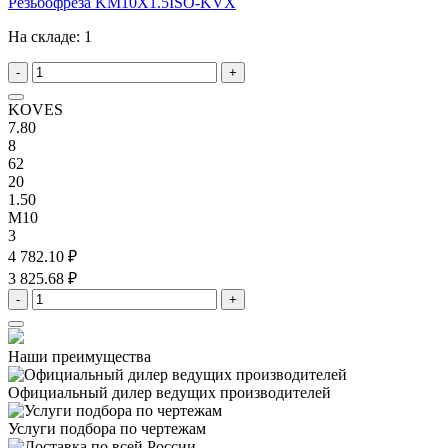
Резьбофреза KM10X1.5ISO-KVX
На складе:
1
-
+
KOVES
7.80
8
62
20
1.50
M10
3
4 782.10 ₽
3 825.68 ₽
-
+
Наши преимущества
Официальный дилер
ведущих производителей
Услуги подбора
по чертежам