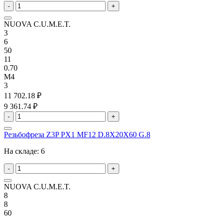
-
+
NUOVA C.U.M.E.T.
3
6
50
11
0.70
M4
3
11 702.18 ₽
9 361.74 ₽
-
+
Резьбофреза Z3P PX1 MF12 D.8X20X60 G.8
На складе:
6
-
+
NUOVA C.U.M.E.T.
8
8
60