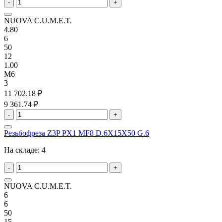
-
+
NUOVA C.U.M.E.T.
4.80
6
50
12
1.00
M6
3
11 702.18 ₽
9 361.74 ₽
-
+
Резьбофреза Z3P PX1 MF8 D.6X15X50 G.6
На складе:
4
-
+
NUOVA C.U.M.E.T.
6
6
50
15