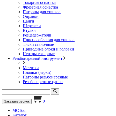
Токарная оснастка
Фрезерная оснастка
Патроны для станков
Оправки
Цанги
Штревели
Втулки
Резцедержатели
Приспособления для станков
Тиски станочные
Приводные блоки и головки
Центры токарные
Резьбонарезной инструмент
Метчики
Плашки (лерки)
Патроны резьбонарезные
Резьбонарезные цанги
0
Заказать звонок
MCTool
Каталог