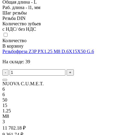
Общая длина - L
Раб. длина - l1, мм
Шаг резьбы
Резьба DIN
Количество зубьев
с НДС/ без НДС
Количество
В корзину
Резьбофреза Z3P PX1.25 M8 D.6X15X50 G.6
На складе:
39
-
+
NUOVA C.U.M.E.T.
6
6
50
15
1.25
M8
3
11 702.18 ₽
9 361.74 ₽