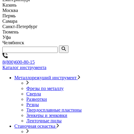
Казань
Москва
Пермь
Самара
Санкт-Петербург
Тюмень
Уфа
Челябинск
8(800)600-80-15
Каталог инструмента
Металлорежущий инструмент
Фрезы по металлу
Сверла
Развертки
Резцы
Твердосплавные пластины
Зенкеры и зенковки
Ленточные пилы
Станочная оснастка