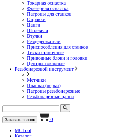
Токарная оснастка
Фрезерная оснастка
Патроны для станков
Оправки
Цанги
Штревели
Втулки
Резцедержатели
Приспособления для станков
Тиски станочные
Приводные блоки и головки
Центры токарные
Резьбонарезной инструмент
Метчики
Плашки (лерки)
Патроны резьбонарезные
Резьбонарезные цанги
0
Заказать звонок
MCTool
Каталог