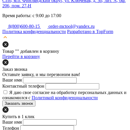
СПб, м.о. Финляндский округ, ул. Ключевая, д. 30, лит. А, оф.
206, пом. 27-Н
Время работы: с 9:00 до 17:00
8(800)600-80-15
order-mctool@yandex.ru
Политика конфиденциальности
Разработано в TopForm
Товар "
" добавлен в корзину
Перейти в корзину
Заказ звонка
Оставьте заявку, и мы перезвоним вам!
Ваше имя
Контактный телефон
Я даю свое согласие на обработку персональных данных и
ознакомился с
Политикой конфиденциальности
Заказать звонок
Купить в 1 клик
Ваше имя
Телефон