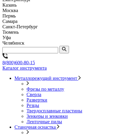
Казань
Москва
Пермь
Самара
Санкт-Петербург
Тюмень
Уфа
Челябинск
8(800)600-80-15
Каталог инструмента
Металлорежущий инструмент
Фрезы по металлу
Сверла
Развертки
Резцы
Твердосплавные пластины
Зенкеры и зенковки
Ленточные пилы
Станочная оснастка