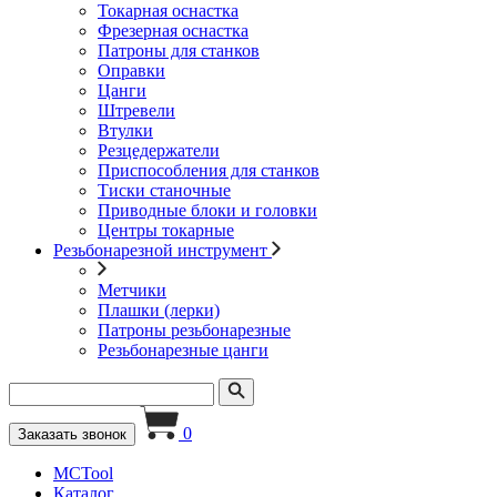
Токарная оснастка
Фрезерная оснастка
Патроны для станков
Оправки
Цанги
Штревели
Втулки
Резцедержатели
Приспособления для станков
Тиски станочные
Приводные блоки и головки
Центры токарные
Резьбонарезной инструмент
Метчики
Плашки (лерки)
Патроны резьбонарезные
Резьбонарезные цанги
0
Заказать звонок
MCTool
Каталог