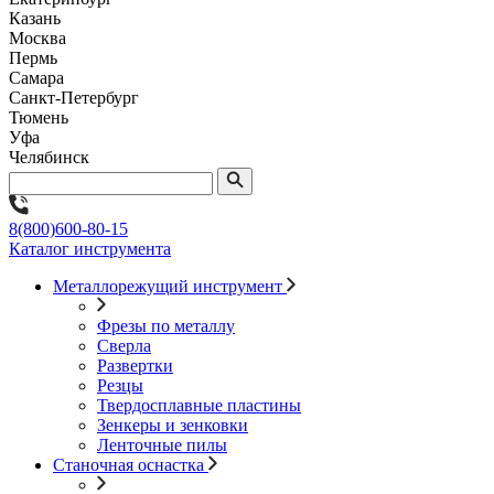
Казань
Москва
Пермь
Самара
Санкт-Петербург
Тюмень
Уфа
Челябинск
8(800)600-80-15
Каталог инструмента
Металлорежущий инструмент
Фрезы по металлу
Сверла
Развертки
Резцы
Твердосплавные пластины
Зенкеры и зенковки
Ленточные пилы
Станочная оснастка