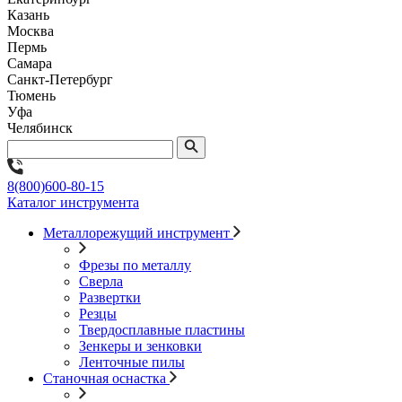
Казань
Москва
Пермь
Самара
Санкт-Петербург
Тюмень
Уфа
Челябинск
8(800)600-80-15
Каталог инструмента
Металлорежущий инструмент
Фрезы по металлу
Сверла
Развертки
Резцы
Твердосплавные пластины
Зенкеры и зенковки
Ленточные пилы
Станочная оснастка