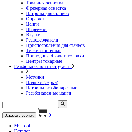
Токарная оснастка
Фрезерная оснастка
Патроны для станков
Оправки
Цанги
Штревели
Втулки
Резцедержатели
Приспособления для станков
Тиски станочные
Приводные блоки и головки
Центры токарные
Резьбонарезной инструмент
Метчики
Плашки (лерки)
Патроны резьбонарезные
Резьбонарезные цанги
0
Заказать звонок
MCTool
Каталог