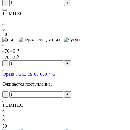
-
+
TUMITEC
2
4
6
50
4
470.40 ₽
376.32 ₽
-
+
Фреза TG03-09-03-050-4-G
Ожидается поступление.
-
+
TUMITEC
3
3
9
50