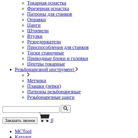
Токарная оснастка
Фрезерная оснастка
Патроны для станков
Оправки
Цанги
Штревели
Втулки
Резцедержатели
Приспособления для станков
Тиски станочные
Приводные блоки и головки
Центры токарные
Резьбонарезной инструмент
Метчики
Плашки (лерки)
Патроны резьбонарезные
Резьбонарезные цанги
0
Заказать звонок
MCTool
Каталог