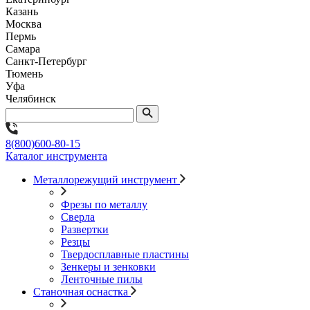
Казань
Москва
Пермь
Самара
Санкт-Петербург
Тюмень
Уфа
Челябинск
8(800)600-80-15
Каталог инструмента
Металлорежущий инструмент
Фрезы по металлу
Сверла
Развертки
Резцы
Твердосплавные пластины
Зенкеры и зенковки
Ленточные пилы
Станочная оснастка