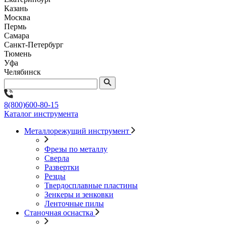
Казань
Москва
Пермь
Самара
Санкт-Петербург
Тюмень
Уфа
Челябинск
8(800)600-80-15
Каталог инструмента
Металлорежущий инструмент
Фрезы по металлу
Сверла
Развертки
Резцы
Твердосплавные пластины
Зенкеры и зенковки
Ленточные пилы
Станочная оснастка