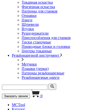
Токарная оснастка
Фрезерная оснастка
Патроны для станков
Оправки
Цанги
Штревели
Втулки
Резцедержатели
Приспособления для станков
Тиски станочные
Приводные блоки и головки
Центры токарные
Резьбонарезной инструмент
Метчики
Плашки (лерки)
Патроны резьбонарезные
Резьбонарезные цанги
0
Заказать звонок
MCTool
Каталог