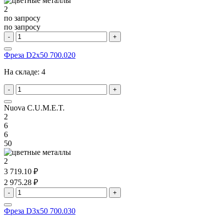
2
по запросу
по запросу
-
+
Фреза D2x50 700.020
На складе:
4
-
+
Nuova C.U.M.E.T.
2
6
6
50
2
3 719.10 ₽
2 975.28 ₽
-
+
Фреза D3x50 700.030