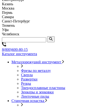
Казань
Москва
Пермь
Самара
Санкт-Петербург
Тюмень
Уфа
Челябинск
8(800)600-80-15
Каталог инструмента
Металлорежущий инструмент
Фрезы по металлу
Сверла
Развертки
Резцы
Твердосплавные пластины
Зенкеры и зенковки
Ленточные пилы
Станочная оснастка