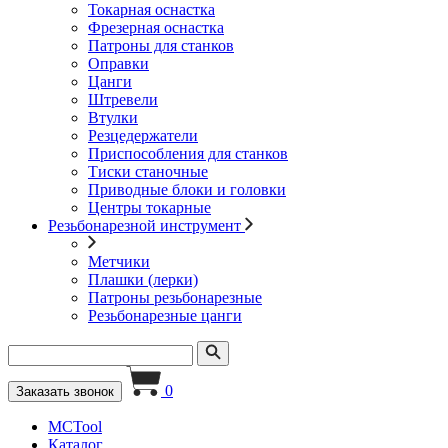
Токарная оснастка
Фрезерная оснастка
Патроны для станков
Оправки
Цанги
Штревели
Втулки
Резцедержатели
Приспособления для станков
Тиски станочные
Приводные блоки и головки
Центры токарные
Резьбонарезной инструмент
Метчики
Плашки (лерки)
Патроны резьбонарезные
Резьбонарезные цанги
0
Заказать звонок
MCTool
Каталог