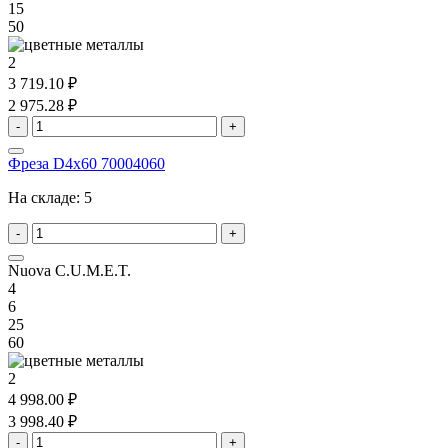
15
50
2
3 719.10 ₽
2 975.28 ₽
-
+
Фреза D4x60 70004060
На складе:
5
-
+
Nuova C.U.M.E.T.
4
6
25
60
2
4 998.00 ₽
3 998.40 ₽
-
+