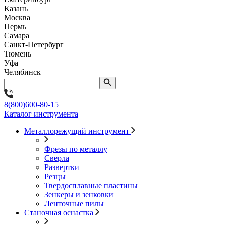
Казань
Москва
Пермь
Самара
Санкт-Петербург
Тюмень
Уфа
Челябинск
8(800)600-80-15
Каталог инструмента
Металлорежущий инструмент
Фрезы по металлу
Сверла
Развертки
Резцы
Твердосплавные пластины
Зенкеры и зенковки
Ленточные пилы
Станочная оснастка