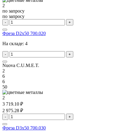
2
по запросу
по запросу
-
+
Фреза D2x50 700.020
На складе:
4
-
+
Nuova C.U.M.E.T.
2
6
6
50
2
3 719.10 ₽
2 975.28 ₽
-
+
Фреза D3x50 700.030