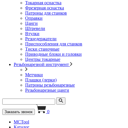
Токарная оснастка
Фрезерная оснастка
Патроны для станков
Оправки
Цанги
Штревели
Втулки
Резцедержатели
Приспособления для станков
Тиски станочные
Приводные блоки и головки
Центры токарные
Резьбонарезной инструмент
Метчики
Плашки (лерки)
Патроны резьбонарезные
Резьбонарезные цанги
0
Заказать звонок
MCTool
Каталог