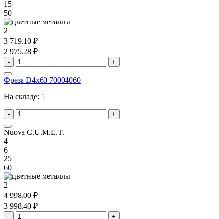
15
50
2
3 719.10 ₽
2 975.28 ₽
-
+
Фреза D4x60 70004060
На складе:
5
-
+
Nuova C.U.M.E.T.
4
6
25
60
2
4 998.00 ₽
3 998.40 ₽
-
+