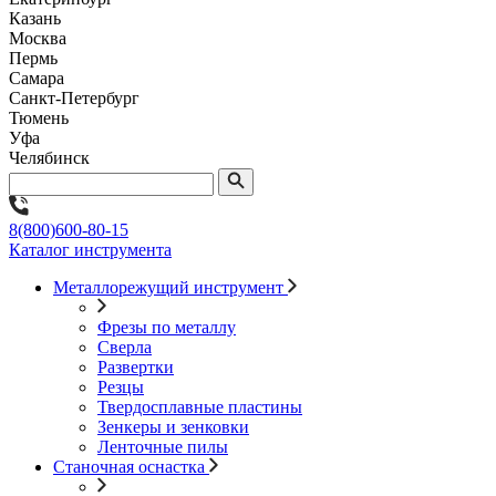
Казань
Москва
Пермь
Самара
Санкт-Петербург
Тюмень
Уфа
Челябинск
8(800)600-80-15
Каталог инструмента
Металлорежущий инструмент
Фрезы по металлу
Сверла
Развертки
Резцы
Твердосплавные пластины
Зенкеры и зенковки
Ленточные пилы
Станочная оснастка