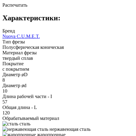
Распечатать
Характеристики:
Бренд
Nuova C.U.M.E.T.
Тип фрезы
Полусферическая коническая
Материал фрезы
твердый сплав
Покрытие
с покрытием
Диаметр øD
8
Диаметр ød
10
Длина рабочей части - I
57
Общая длина - L
120
Обрабатываемый материал
сталь
нержавеющая сталь
жаропрочные