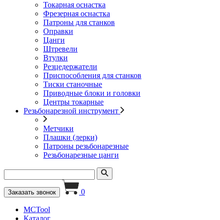
Токарная оснастка
Фрезерная оснастка
Патроны для станков
Оправки
Цанги
Штревели
Втулки
Резцедержатели
Приспособления для станков
Тиски станочные
Приводные блоки и головки
Центры токарные
Резьбонарезной инструмент
Метчики
Плашки (лерки)
Патроны резьбонарезные
Резьбонарезные цанги
0
Заказать звонок
MCTool
Каталог