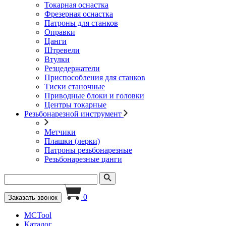
Токарная оснастка
Фрезерная оснастка
Патроны для станков
Оправки
Цанги
Штревели
Втулки
Резцедержатели
Приспособления для станков
Тиски станочные
Приводные блоки и головки
Центры токарные
Резьбонарезной инструмент
Метчики
Плашки (лерки)
Патроны резьбонарезные
Резьбонарезные цанги
0
Заказать звонок
MCTool
Каталог