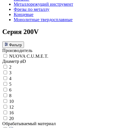
Металлорежущий инструмент
Фрезы по металлу
Концевые
Монолитные твердосплавные
Серия 200V
Фильтр
Производитель
NUOVA C.U.M.E.T.
Диаметр øD
2
3
4
5
6
8
10
12
16
20
Обрабатываемый материал