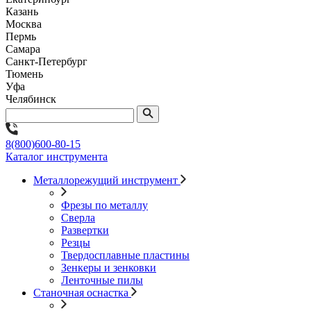
Казань
Москва
Пермь
Самара
Санкт-Петербург
Тюмень
Уфа
Челябинск
8(800)600-80-15
Каталог инструмента
Металлорежущий инструмент
Фрезы по металлу
Сверла
Развертки
Резцы
Твердосплавные пластины
Зенкеры и зенковки
Ленточные пилы
Станочная оснастка