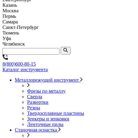
Казань
Москва
Пермь
Самара
Санкт-Петербург
Тюмень
Уфа
Челябинск
8(800)600-80-15
Каталог инструмента
Металлорежущий инструмент
Фрезы по металлу
Сверла
Развертки
Резцы
Твердосплавные пластины
Зенкеры и зенковки
Ленточные пилы
Станочная оснастка