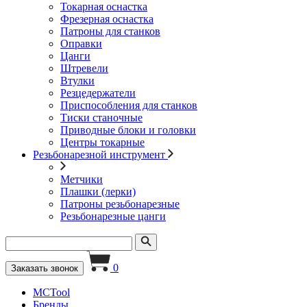
Токарная оснастка
Фрезерная оснастка
Патроны для станков
Оправки
Цанги
Штревели
Втулки
Резцедержатели
Приспособления для станков
Тиски станочные
Приводные блоки и головки
Центры токарные
Резьбонарезной инструмент
Метчики
Плашки (лерки)
Патроны резьбонарезные
Резьбонарезные цанги
0
Заказать звонок
MCTool
Бренды