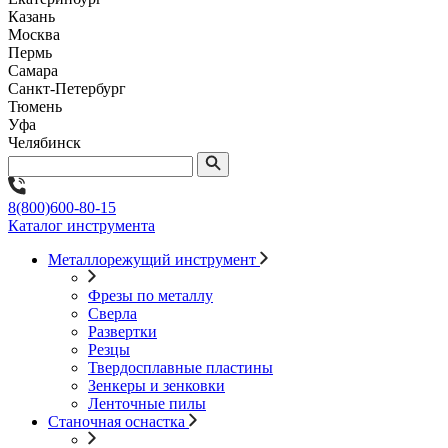
Казань
Москва
Пермь
Самара
Санкт-Петербург
Тюмень
Уфа
Челябинск
8(800)600-80-15
Каталог инструмента
Металлорежущий инструмент
Фрезы по металлу
Сверла
Развертки
Резцы
Твердосплавные пластины
Зенкеры и зенковки
Ленточные пилы
Станочная оснастка