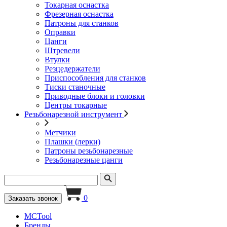
Токарная оснастка
Фрезерная оснастка
Патроны для станков
Оправки
Цанги
Штревели
Втулки
Резцедержатели
Приспособления для станков
Тиски станочные
Приводные блоки и головки
Центры токарные
Резьбонарезной инструмент
Метчики
Плашки (лерки)
Патроны резьбонарезные
Резьбонарезные цанги
0
Заказать звонок
MCTool
Бренды