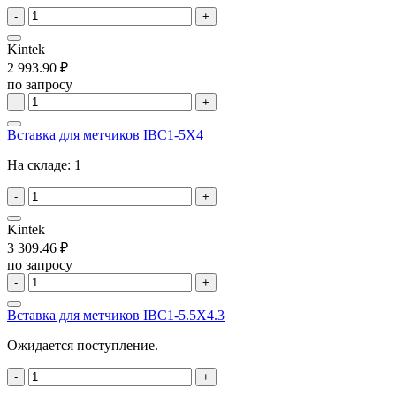
-
+
Kintek
2 993.90 ₽
по запросу
-
+
Вставка для метчиков IBC1-5X4
На складе:
1
-
+
Kintek
3 309.46 ₽
по запросу
-
+
Вставка для метчиков IBC1-5.5X4.3
Ожидается поступление.
-
+