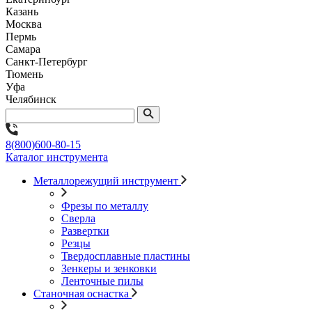
Казань
Москва
Пермь
Самара
Санкт-Петербург
Тюмень
Уфа
Челябинск
8(800)600-80-15
Каталог инструмента
Металлорежущий инструмент
Фрезы по металлу
Сверла
Развертки
Резцы
Твердосплавные пластины
Зенкеры и зенковки
Ленточные пилы
Станочная оснастка