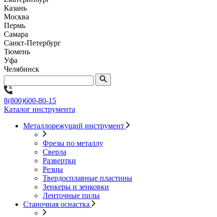
Казань
Москва
Пермь
Самара
Санкт-Петербург
Тюмень
Уфа
Челябинск
8(800)600-80-15
Каталог инструмента
Металлорежущий инструмент
Фрезы по металлу
Сверла
Развертки
Резцы
Твердосплавные пластины
Зенкеры и зенковки
Ленточные пилы
Станочная оснастка