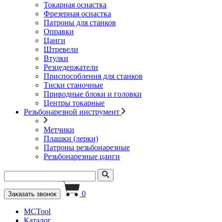
Токарная оснастка
Фрезерная оснастка
Патроны для станков
Оправки
Цанги
Штревели
Втулки
Резцедержатели
Приспособления для станков
Тиски станочные
Приводные блоки и головки
Центры токарные
Резьбонарезной инструмент
Метчики
Плашки (лерки)
Патроны резьбонарезные
Резьбонарезные цанги
0
Заказать звонок
MCTool
Каталог