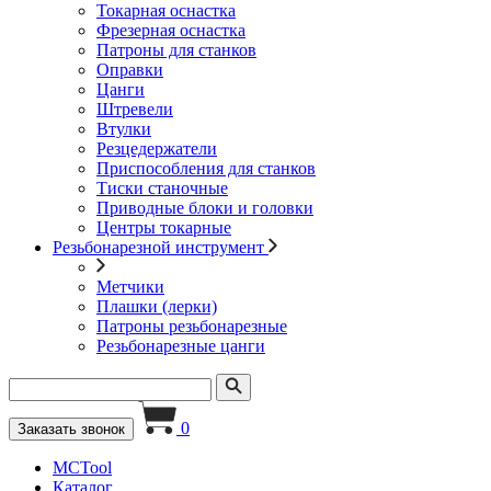
Токарная оснастка
Фрезерная оснастка
Патроны для станков
Оправки
Цанги
Штревели
Втулки
Резцедержатели
Приспособления для станков
Тиски станочные
Приводные блоки и головки
Центры токарные
Резьбонарезной инструмент
Метчики
Плашки (лерки)
Патроны резьбонарезные
Резьбонарезные цанги
0
Заказать звонок
MCTool
Каталог