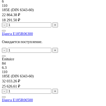
6
110
185E (DIN 6343-60)
22 864.38 ₽
18 291.50 ₽
-
+
Цанга E185R06300
Ожидается поступление.
-
+
Enituice
84
6.3
110
185E (DIN 6343-60)
32 033.26 ₽
25 626.61 ₽
-
+
Цанга E185R06500