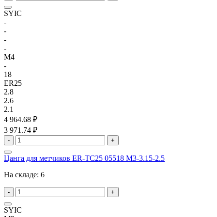
SYIC
-
-
-
-
M4
-
18
ER25
2.8
2.6
2.1
4 964.68 ₽
3 971.74 ₽
-
+
Цанга для метчиков ER-TC25 05518 M3-3.15-2.5
На складе:
6
-
+
SYIC