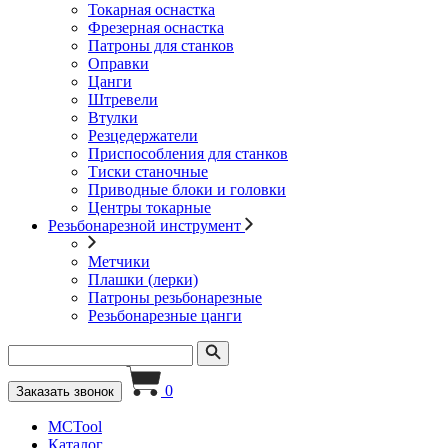
Токарная оснастка
Фрезерная оснастка
Патроны для станков
Оправки
Цанги
Штревели
Втулки
Резцедержатели
Приспособления для станков
Тиски станочные
Приводные блоки и головки
Центры токарные
Резьбонарезной инструмент
Метчики
Плашки (лерки)
Патроны резьбонарезные
Резьбонарезные цанги
0
Заказать звонок
MCTool
Каталог