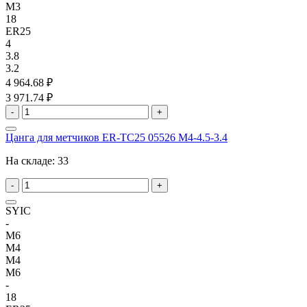
M3
18
ER25
4
3.8
3.2
4 964.68 ₽
3 971.74 ₽
-
+
Цанга для метчиков ER-TC25 05526 M4-4.5-3.4
На складе:
33
-
+
SYIC
-
M6
M4
M4
M6
-
18