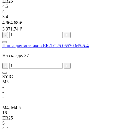
ER25
4.5
4
3.4
4 964.68 ₽
3 971.74 ₽
-
+
Цанга для метчиков ER-TC25 05530 M5-5-4
На складе:
37
-
+
SYIC
M5
-
-
-
-
M4, M4.5
18
ER25
5
4.7