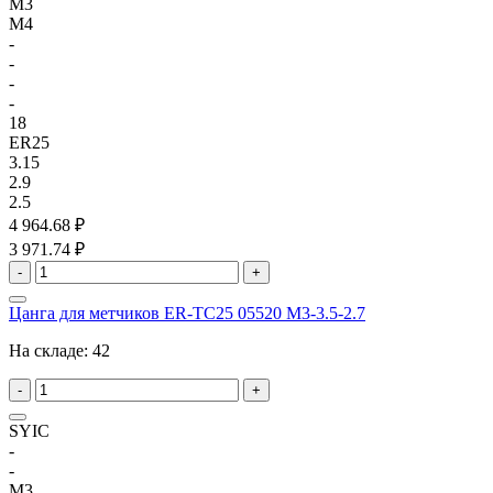
M3
M4
-
-
-
-
18
ER25
3.15
2.9
2.5
4 964.68 ₽
3 971.74 ₽
-
+
Цанга для метчиков ER-TC25 05520 M3-3.5-2.7
На складе:
42
-
+
SYIC
-
-
M3