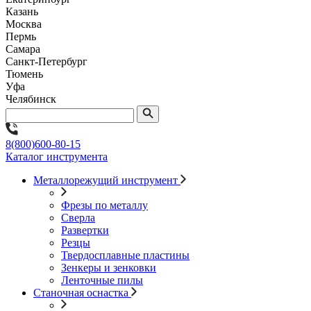
Казань
Москва
Пермь
Самара
Санкт-Петербург
Тюмень
Уфа
Челябинск
8(800)600-80-15
Каталог инструмента
Металлорежущий инструмент
Фрезы по металлу
Сверла
Развертки
Резцы
Твердосплавные пластины
Зенкеры и зенковки
Ленточные пилы
Станочная оснастка