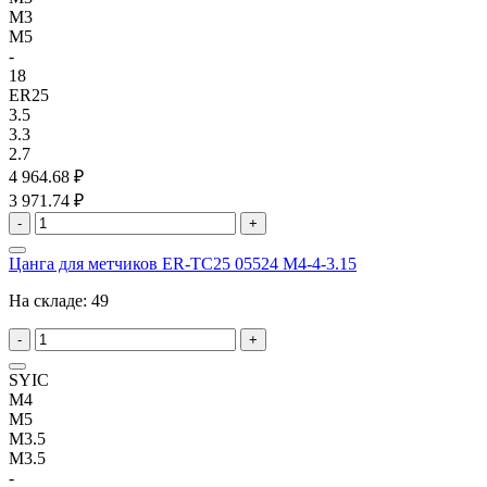
M3
M5
-
18
ER25
3.5
3.3
2.7
4 964.68 ₽
3 971.74 ₽
-
+
Цанга для метчиков ER-TC25 05524 M4-4-3.15
На складе:
49
-
+
SYIC
M4
M5
M3.5
M3.5
-