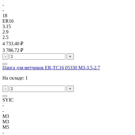
-
-
18
ER16
3.15
2.9
2.5
4 733.40 ₽
3 786.72 ₽
-
+
Цанга для метчиков ER-TC16 05330 M3-3.5-2.7
На складе:
1
-
+
SYIC
-
-
M3
M3
M5
-