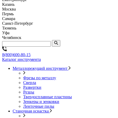
Казань
Москва
Пермь
Самара
Санкт-Петербург
Тюмень
Уфа
Челябинск
8(800)600-80-15
Каталог инструмента
Металлорежущий инструмент
Фрезы по металлу
Сверла
Развертки
Резцы
Твердосплавные пластины
Зенкеры и зенковки
Ленточные пилы
Станочная оснастка