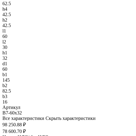
62.5
h4
42.5
h2
42.5
l1
60
l2
30
h1
32
d1
60
b1
145
b2
82.5
b3
16
Артикул
B7-60x32
Все характеристики
Скрыть характеристики
98 250.88 ₽
78 600.70 ₽