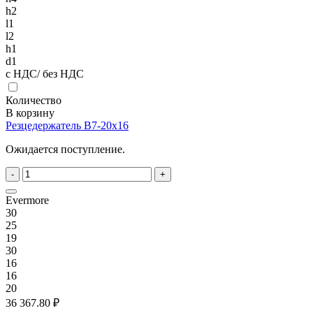
h2
l1
l2
h1
d1
с НДС/ без НДС
Количество
В корзину
Резцедержатель B7-20x16
Ожидается поступление.
-
+
Evermore
30
25
19
30
16
16
20
36 367.80 ₽