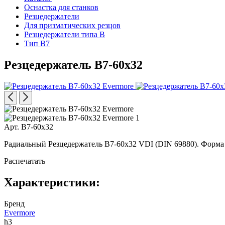
Оснастка для станков
Резцедержатели
Для призматических резцов
Резцедержатели типа B
Тип B7
Резцедержатель B7-60x32
Арт. B7-60x32
Радиальный Резцедержатель B7-60x32 VDI (DIN 69880). Форма
Распечатать
Характеристики:
Бренд
Evermore
h3