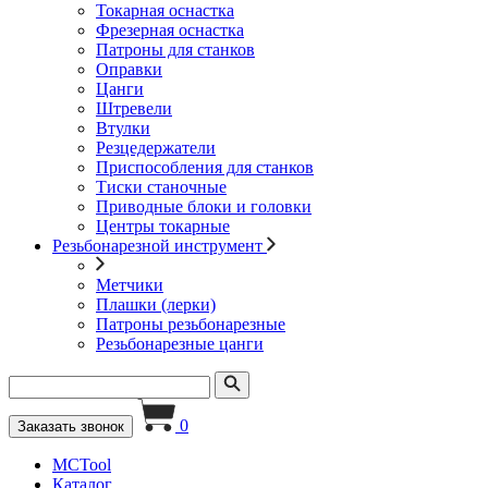
Токарная оснастка
Фрезерная оснастка
Патроны для станков
Оправки
Цанги
Штревели
Втулки
Резцедержатели
Приспособления для станков
Тиски станочные
Приводные блоки и головки
Центры токарные
Резьбонарезной инструмент
Метчики
Плашки (лерки)
Патроны резьбонарезные
Резьбонарезные цанги
0
Заказать звонок
MCTool
Каталог