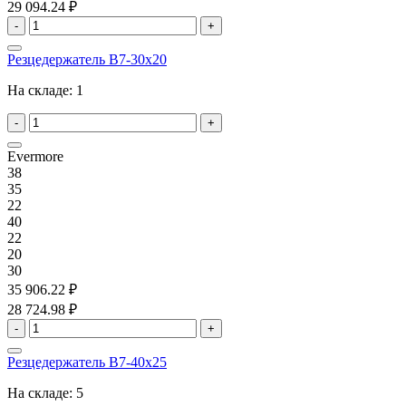
29 094.24 ₽
-
+
Резцедержатель B7-30x20
На складе:
1
-
+
Evermore
38
35
22
40
22
20
30
35 906.22 ₽
28 724.98 ₽
-
+
Резцедержатель B7-40x25
На складе:
5